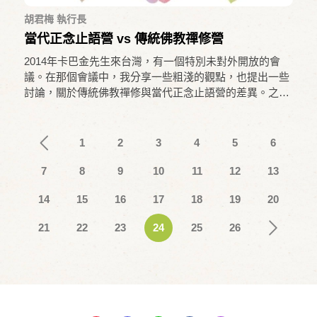
胡君梅 執行長
當代正念止語營 vs 傳統佛教禪修營
2014年卡巴金先生來台灣，有一個特別未對外開放的會
議。在那個會議中，我分享一些粗淺的觀點，也提出一些
討論，關於傳統佛教禪修與當代正念止語營的差異。之前
在美國的MBSR師資培訓的受訓經驗是很特別的，當時有
機會接觸到CFM當家名師Millisa，他同時也是位入世禪
師。我受邀去參加他們的活動，體驗很不一樣，發現西方
1
2
3
4
5
6
發展出來的retreat與東方傳統的retreat，從外觀、形式、
內涵好像都不一樣。
7
8
9
10
11
12
13
14
15
16
17
18
19
20
21
22
23
24
25
26