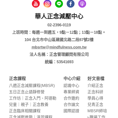
華人正念減壓中心
02-2396-0119
上班時間：每週一到週五，9點－12點；13點－18點。
104 台北市中山區建國北路二段87號2樓
mbsrtw@mindfulness.com.tw
法人名稱：正念管理顧問有限公司
統編：53541693
正念課程
中心介紹
好文音檔
八週正念減壓課程(MBSR)
認識中⼼
介紹正念
五⽇正念⽌語靜修營
專業師資
正念科研
⼯作坊｜正念入門、阿德勒
合作邀約
學員⼼得
兒童｜親⼦｜正念教養
合作論⽂
兒青正念
正念臨床相關課程
國際認證
MBSR師培
正念減壓進階｜溫習課程
▹職場⼯作