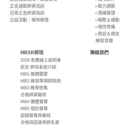
正念減壓師資培訓
▹壓⼒調節
兒青正念師資培訓
▹情緒管理
公益活動｜場地租借
▹睡眠＆運動
▹慢性疼痛
▹癌症＆病友
練習⾳檔
MBSR師培
聯絡我們
2026 免費線上說明會
前言 師培系統介紹
MB1 基礎觀摩
MB2 練習帶領與探詢
MB3 教學密集
合格師資審核
MB4 團體督導
MB5 個別督導
認證督導與審核
合格與認證老師名單