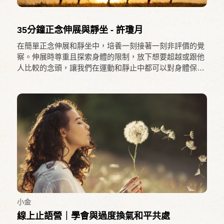
35分鐘正念伸展與靜坐 - 許瓊月
在簡單正念伸展和靜坐中，培養一刻接著一刻非評價的覺
察。伸展時尊重且探索身體的限制，放下想要超越或跟他
人比較的念頭，讓我們在運動和靜止中都可以對身體保持
覺察，使身心放鬆、平衡、安穩。
小金
線上止語營｜學會與過度換氣和平共處