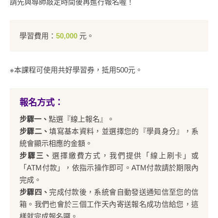
請先與導師敲定時間後再進行報名喔！
學習費用：
50,000
元。
※本課程可使用共好學習券，抵用500元。
報名方式：
步驟一、
點選『線上報名』。
步驟二、
填寫基本資料，並選擇您的『學員身分』，系
統會顯示相應的金額。
步驟三、
選擇繳費方式，我們提供「線上刷卡」或
「ATM付款」，依指示操作即可。ATM付款請於期限內
完成。
步驟四、
完成付款後，系統會自動發送通知信至您的信
箱。我們也會於三個工作天內寄送報名成功信給您，這
樣就完成報名囉。