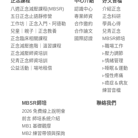
正念課程
中心介紹
好文音檔
八週正念減壓課程(MBSR)
認識中⼼
介紹正念
五⽇正念⽌語靜修營
專業師資
正念科研
⼯作坊｜正念入門、阿德勒
合作邀約
學員⼼得
兒童｜親⼦｜正念教養
合作論⽂
兒青正念
正念臨床相關課程
國際認證
MBSR師培
正念減壓進階｜溫習課程
▹職場⼯作
正念減壓師資培訓
▹壓⼒調節
兒青正念師資培訓
▹情緒管理
公益活動｜場地租借
▹睡眠＆運動
▹慢性疼痛
▹癌症＆病友
練習⾳檔
MBSR師培
聯絡我們
2026 免費線上說明會
前言 師培系統介紹
MB1 基礎觀摩
MB2 練習帶領與探詢