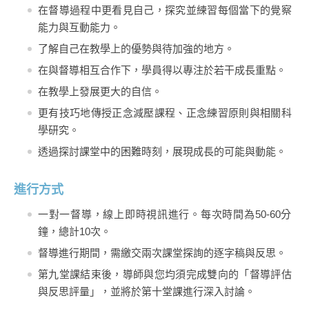
在督導過程中更看見自己，探究並練習每個當下的覺察
能力與互動能力。
了解自己在教學上的優勢與待加強的地方。
在與督導相互合作下，學員得以專注於若干成長重點。
在教學上發展更大的自信。
更有技巧地傳授正念減壓課程、正念練習原則與相關科
學研究。
透過探討課堂中的困難時刻，展現成長的可能與動能。
進行方式
一對一督導，線上即時視訊進行。每次時間為50-60分
鐘，總計10次。
督導進行期間，需繳交兩次課堂探詢的逐字稿與反思。
第九堂課結束後，導師與您均須完成雙向的「督導評估
與反思評量」，並將於第十堂課進行深入討論。