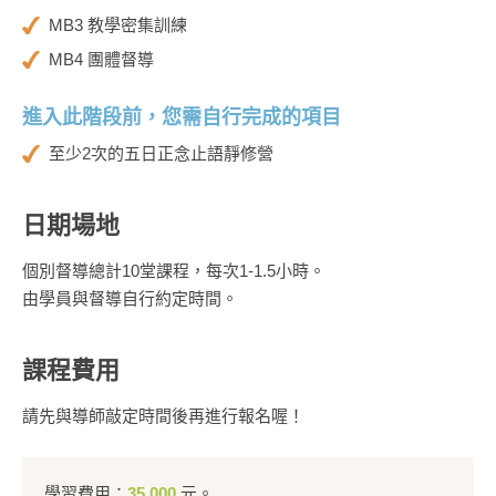
MB3 教學密集訓練
MB4 團體督導
進入此階段前，您需自行完成的項目
至少2次的五日正念止語靜修營
日期場地
個別督導總計10堂課程，每次1-1.5小時。
由學員與督導自行約定時間。
課程費用
請先與導師敲定時間後再進行報名喔！
學習費用：
35,000
元。