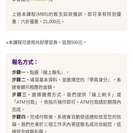
上過本課程(MB5)的舊生如欲複訓，即可享有特別優
惠：六折優惠，21,000元。
※本課程可使用共好學習券，抵用500元。
報名方式：
步驟一、
點選『線上報名』。
步驟二、
填寫基本資料，並選擇您的『學員身分』，系
統會顯示相應的金額。
步驟三、
選擇繳費方式，我們提供「線上刷卡」或
「ATM付款」，依指示操作即可。ATM付款請於期限內
完成。
步驟四、
完成付款後，系統會自動發送通知信至您的信
箱。我們也會於三個工作天內寄送報名成功信給您，這
樣就完成報名囉。