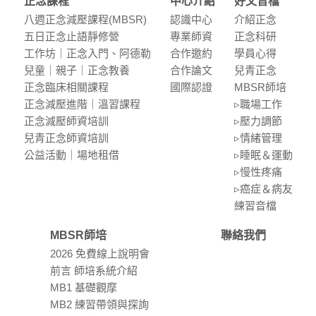
正念課程
中心介紹
好文音檔
八週正念減壓課程(MBSR)
認識中⼼
介紹正念
五⽇正念⽌語靜修營
專業師資
正念科研
⼯作坊｜正念入門、阿德勒
合作邀約
學員⼼得
兒童｜親⼦｜正念教養
合作論⽂
兒青正念
正念臨床相關課程
國際認證
MBSR師培
正念減壓進階｜溫習課程
▹職場⼯作
正念減壓師資培訓
▹壓⼒調節
兒青正念師資培訓
▹情緒管理
公益活動｜場地租借
▹睡眠＆運動
▹慢性疼痛
▹癌症＆病友
練習⾳檔
MBSR師培
聯絡我們
2026 免費線上說明會
前言 師培系統介紹
MB1 基礎觀摩
MB2 練習帶領與探詢