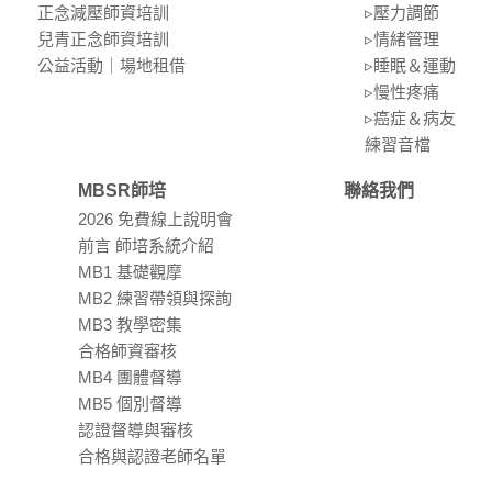
正念減壓師資培訓
▹壓⼒調節
兒青正念師資培訓
▹情緒管理
公益活動｜場地租借
▹睡眠＆運動
▹慢性疼痛
▹癌症＆病友
練習⾳檔
MBSR師培
聯絡我們
2026 免費線上說明會
前言 師培系統介紹
MB1 基礎觀摩
MB2 練習帶領與探詢
MB3 教學密集
合格師資審核
MB4 團體督導
MB5 個別督導
認證督導與審核
合格與認證老師名單