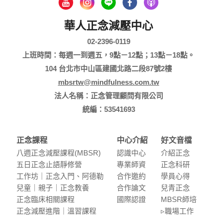
華人正念減壓中心
02-2396-0119
上班時間：每週一到週五，9點－12點；13點－18點。
104 台北市中山區建國北路二段87號2樓
mbsrtw@mindfulness.com.tw
法人名稱：正念管理顧問有限公司
統編：53541693
正念課程
中心介紹
好文音檔
八週正念減壓課程(MBSR)
認識中⼼
介紹正念
五⽇正念⽌語靜修營
專業師資
正念科研
⼯作坊｜正念入門、阿德勒
合作邀約
學員⼼得
兒童｜親⼦｜正念教養
合作論⽂
兒青正念
正念臨床相關課程
國際認證
MBSR師培
正念減壓進階｜溫習課程
▹職場⼯作