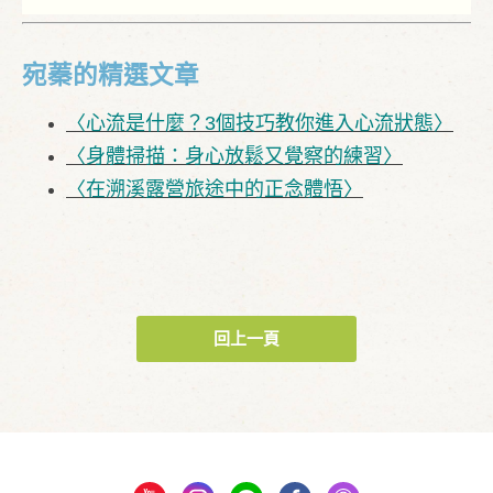
宛蓁的精選文章
​〈心流是什麼？3個技巧教你進入心流狀態〉
〈身體掃描：身心放鬆又覺察的練習〉
〈在溯溪露營旅途中的正念體悟〉
回上一頁