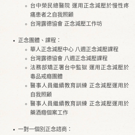
台中榮民總醫院 運用正念減壓於慢性疼
痛患者之自我照顧
台灣露德協會 正念減壓工作坊
正念團體、課程：
華人正念減壓中心 八週正念減壓課程
台灣露德協會 八週正念減壓課程
法務部矯正署台中監獄 運用正念減壓於
毒品戒癮團體
醫事人員繼續教育訓練 正念減壓運用於
自我照顧
醫事人員繼續教育訓練 正念減壓運用於
藥酒癮個案工作
一對一個別正念諮商：