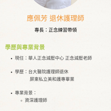
應佩芳 退休護理師
專長：正念練習帶領
學歷與專業背景
現任：華人正念減壓中心 正念減壓老師
學歷：台大醫院護理師退休
屏東私立美和護專畢業
專業背景：
​資深護理師