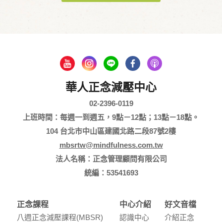
華人正念減壓中心
02-2396-0119
上班時間：每週一到週五，9點－12點；13點－18點。
104 台北市中山區建國北路二段87號2樓
mbsrtw@mindfulness.com.tw
法人名稱：正念管理顧問有限公司
統編：53541693
正念課程
中心介紹
好文音檔
八週正念減壓課程(MBSR)
認識中⼼
介紹正念