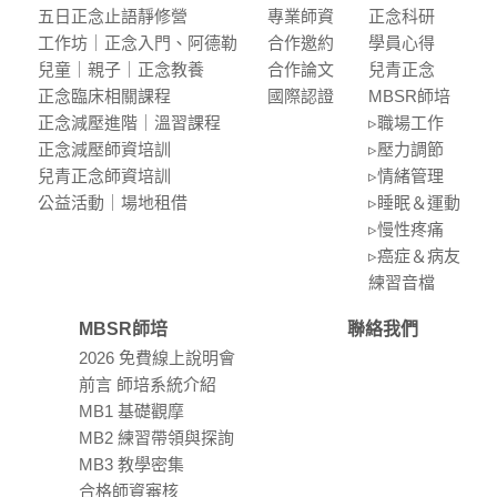
五⽇正念⽌語靜修營
專業師資
正念科研
⼯作坊｜正念入門、阿德勒
合作邀約
學員⼼得
兒童｜親⼦｜正念教養
合作論⽂
兒青正念
正念臨床相關課程
國際認證
MBSR師培
正念減壓進階｜溫習課程
▹職場⼯作
正念減壓師資培訓
▹壓⼒調節
兒青正念師資培訓
▹情緒管理
公益活動｜場地租借
▹睡眠＆運動
▹慢性疼痛
▹癌症＆病友
練習⾳檔
MBSR師培
聯絡我們
2026 免費線上說明會
前言 師培系統介紹
MB1 基礎觀摩
MB2 練習帶領與探詢
MB3 教學密集
合格師資審核