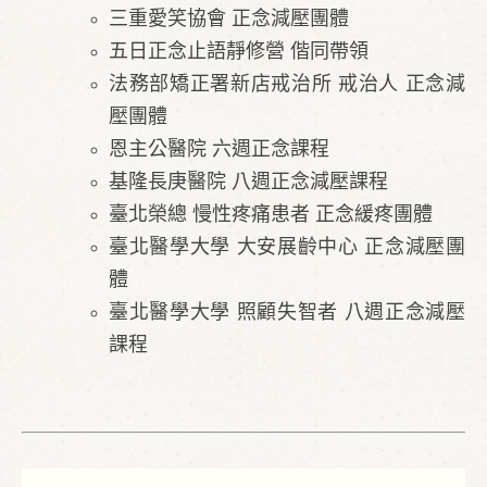
三重愛笑協會 正念減壓團體
五日正念止語靜修營 偕同帶領
法務部矯正署新店戒治所 戒治人 正念減
壓團體
恩主公醫院 六週正念課程
基隆長庚醫院 八週正念減壓課程
臺北榮總 慢性疼痛患者 正念緩疼團體
臺北醫學大學 大安展齡中心 正念減壓團
體
臺北醫學大學 照顧失智者 八週正念減壓
課程