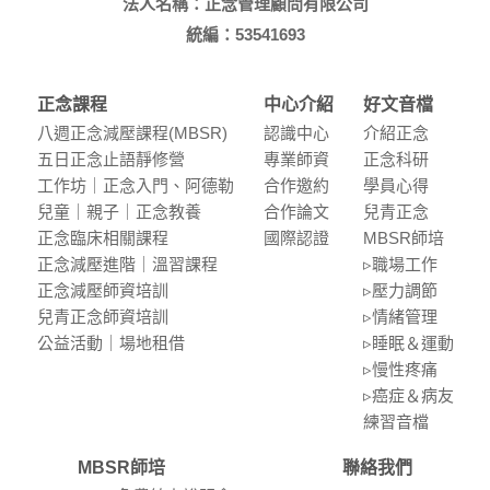
法人名稱：正念管理顧問有限公司
統編：53541693
正念課程
中心介紹
好文音檔
八週正念減壓課程(MBSR)
認識中⼼
介紹正念
五⽇正念⽌語靜修營
專業師資
正念科研
⼯作坊｜正念入門、阿德勒
合作邀約
學員⼼得
兒童｜親⼦｜正念教養
合作論⽂
兒青正念
正念臨床相關課程
國際認證
MBSR師培
正念減壓進階｜溫習課程
▹職場⼯作
正念減壓師資培訓
▹壓⼒調節
兒青正念師資培訓
▹情緒管理
公益活動｜場地租借
▹睡眠＆運動
▹慢性疼痛
▹癌症＆病友
練習⾳檔
MBSR師培
聯絡我們