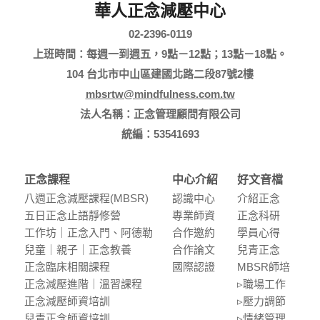
華人正念減壓中心
02-2396-0119
上班時間：每週一到週五，9點－12點；13點－18點。
104 台北市中山區建國北路二段87號2樓
mbsrtw@mindfulness.com.tw
法人名稱：正念管理顧問有限公司
統編：53541693
正念課程
中心介紹
好文音檔
八週正念減壓課程(MBSR)
認識中⼼
介紹正念
五⽇正念⽌語靜修營
專業師資
正念科研
⼯作坊｜正念入門、阿德勒
合作邀約
學員⼼得
兒童｜親⼦｜正念教養
合作論⽂
兒青正念
正念臨床相關課程
國際認證
MBSR師培
正念減壓進階｜溫習課程
▹職場⼯作
正念減壓師資培訓
▹壓⼒調節
兒青正念師資培訓
▹情緒管理