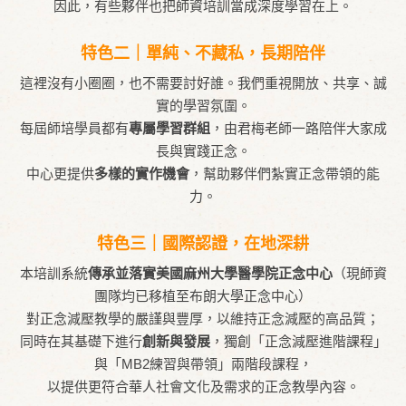
因此，有些夥伴也把師資培訓當成深度學習在上。
特色二｜單純、不藏私，長期陪伴
這裡沒有小圈圈，也不需要討好誰。我們重視開放、共享、誠
實的學習氛圍。
每屆師培學員都有
專屬學習群組
，由君梅老師一路陪伴大家成
長與實踐正念。
中心更提供
多樣的實作機會
，幫助夥伴們紮實正念帶領的能
力。
特色三｜國際認證，在地深耕
本培訓系統
傳承並落實美國麻州大學醫學院正念中心
（現師資
團隊均已移植至布朗大學正念中心）
對正念減壓教學的嚴謹與豐厚，以維持正念減壓的高品質；
同時在其基礎下進行
創新與發展
，獨創「正念減壓進階課程」
與「MB2練習與帶領」兩階段課程，
以提供更符合華人社會文化及需求的正念教學內容。