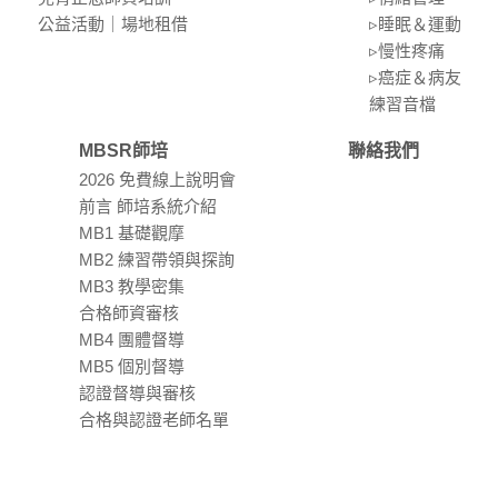
公益活動｜場地租借
▹睡眠＆運動
▹慢性疼痛
▹癌症＆病友
練習⾳檔
MBSR師培
聯絡我們
2026 免費線上說明會
前言 師培系統介紹
MB1 基礎觀摩
MB2 練習帶領與探詢
MB3 教學密集
合格師資審核
MB4 團體督導
MB5 個別督導
認證督導與審核
合格與認證老師名單