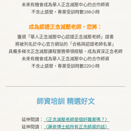
未來有機會成為華人正念減壓中心的合作師資
不含止語營，專業受訓時數166小時
成為認證正念減壓老師，您將：
獲頒「華人正念減壓中心認證正念減壓老師」證書
將被列名於中心官方網站的「合格與認證老師名單」
具備多梯次正念減壓課程實務帶領經驗，成為資深正念老師
未來有機會成為華人正念減壓中心的合作師資
不含止語營，專業受訓時數220小時
師資培訓 精選好文
延伸閱讀：
〈
正念減壓老師是個好職業嗎？〉
延伸閱讀：
〈
薩奇博士給所有正念師資的話〉