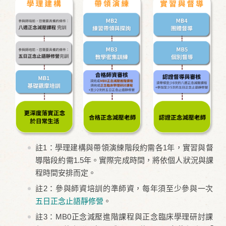
註1：學理建構與帶領演練階段約需各1年，實習與督
導階段約需1.5年。實際完成時間，將依個人狀況與課
程時間安排而定。
註2：參與師資培訓的準師資，每年須至少參與一次
五日正念止語靜修營
。
註3：MB0正念減壓進階課程與正念臨床學理研討課