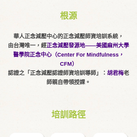
根源
華人正念減壓中心的正念減壓師資培訓系統，
由台灣唯一，經
正念減壓發源地——美國麻州大學
醫學院正念中心（Center For Mindfulness，
CFM）
認證之「正念減壓認證師資培訓導師」：
胡君梅
老
師親自帶領授課。
培訓路徑