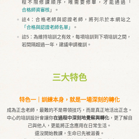
程不限修課順序，唯需要修畢，才能通過「
合格師資審核
」。
註4：合格老師與認證老師，將列示於本網站之
「合格與認證老師名單」
。
註5：為維持培訓之有效，每項培訓到下項培訓之間，
若間隔超過一年，建議申請複訓。
三大特色
特色一｜訓練本身，就是一場深刻的轉化
成為正念老師，最難的不是帶領技巧，而是真正地活出正念。
中心的培訓設計會讓你
在過程中深刻地覺察與轉化
，更了解自
己與他人，更能將正念應用在日常生活。
還沒開始教課，生命已先被滋養。