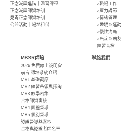
正念減壓進階｜溫習課程
▹職場⼯作
正念減壓師資培訓
▹壓⼒調節
兒青正念師資培訓
▹情緒管理
公益活動｜場地租借
▹睡眠＆運動
▹慢性疼痛
▹癌症＆病友
練習⾳檔
MBSR師培
聯絡我們
2026 免費線上說明會
前言 師培系統介紹
MB1 基礎觀摩
MB2 練習帶領與探詢
MB3 教學密集
合格師資審核
MB4 團體督導
MB5 個別督導
認證督導與審核
合格與認證老師名單