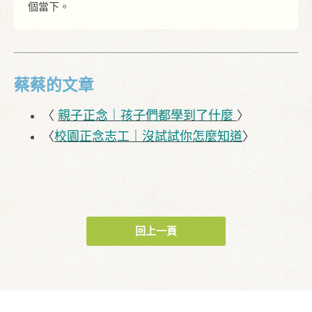
個當下。
蔡蔡的文章
〈
親子正念｜孩子們都學到了什麼
〉
〈
校園正念志工｜沒試試你怎麼知道
〉
回上一頁