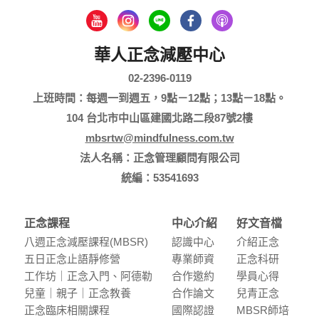
華人正念減壓中心
02-2396-0119
上班時間：每週一到週五，9點－12點；13點－18點。
104 台北市中山區建國北路二段87號2樓
mbsrtw@mindfulness.com.tw
法人名稱：正念管理顧問有限公司
統編：53541693
正念課程
中心介紹
好文音檔
八週正念減壓課程(MBSR)
認識中⼼
介紹正念
五⽇正念⽌語靜修營
專業師資
正念科研
⼯作坊｜正念入門、阿德勒
合作邀約
學員⼼得
兒童｜親⼦｜正念教養
合作論⽂
兒青正念
正念臨床相關課程
國際認證
MBSR師培