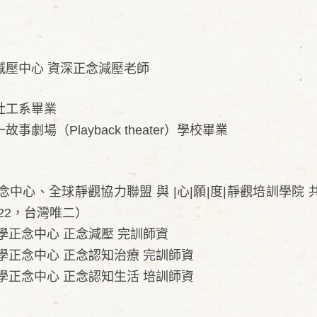
減壓中心 資深正念減壓老師
社工系畢業
（Playback theater）學校畢業
中心、全球靜觀協力聯盟 與 |心|願|度|靜觀培訓學院 
22，台灣唯二）
學正念中心 正念減壓 完訓師資
學正念中心 正念認知治療 完訓師資
學正念中心 正念認知生活 培訓師資