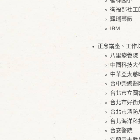
福林國小
衛福部社工
輝瑞藥廠
IBM
​正念講座、工作
八里療養院
中國科技大
中華亞太慈
台中榮總醫
台北市立圖
台北市好街
台北市消防
台北海洋科
台安醫院