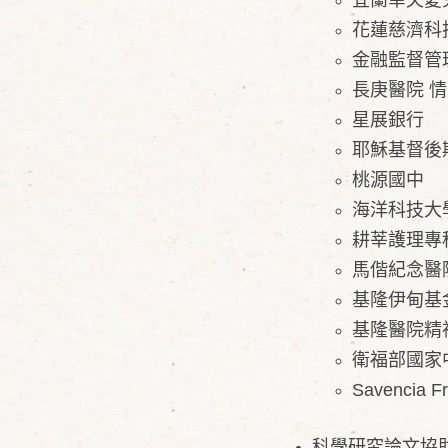
宜蘭幸夫愛
花蓮慈濟科
金融監督管
長庚醫院 
星展銀行
耶穌基督後
桃源國中
海洋科技大
耕莘護理專科
馬偕紀念醫
基隆伊甸基
基隆醫院精
衛福部國家
Savencia F
​科學研究論文