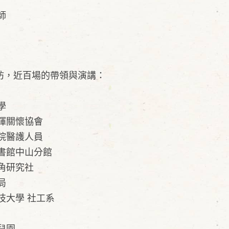
師
坊，​近百場的帶領與演講：
學
暉關懷協會
院醫護人員
書館中山分館
角研究社
局
技大學 社工系