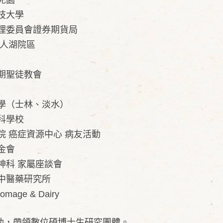
兒園
技大學
理委員會證券期貨局
情人湖院區
期聖徒教會
學（士林、淡水）
學校​
院 癌症資源中心 病友活動
金會
神科 家屬座談會
中醫藥研究所
romage & Dairy
協助，帶領數位碩博士生研究團體。