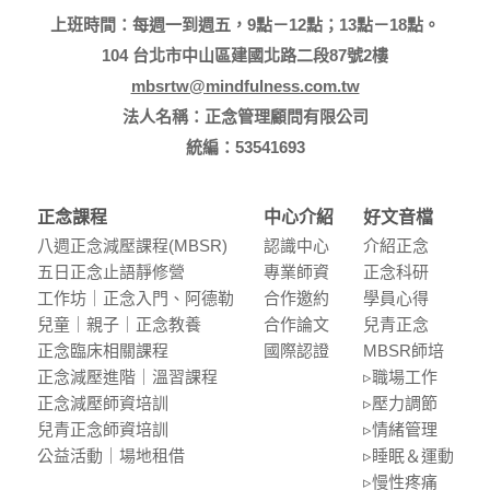
上班時間：每週一到週五，9點－12點；13點－18點。
104 台北市中山區建國北路二段87號2樓
mbsrtw@mindfulness.com.tw
法人名稱：正念管理顧問有限公司
統編：53541693
正念課程
中心介紹
好文音檔
八週正念減壓課程(MBSR)
認識中⼼
介紹正念
五⽇正念⽌語靜修營
專業師資
正念科研
⼯作坊｜正念入門、阿德勒
合作邀約
學員⼼得
兒童｜親⼦｜正念教養
合作論⽂
兒青正念
正念臨床相關課程
國際認證
MBSR師培
正念減壓進階｜溫習課程
▹職場⼯作
正念減壓師資培訓
▹壓⼒調節
兒青正念師資培訓
▹情緒管理
公益活動｜場地租借
▹睡眠＆運動
▹慢性疼痛