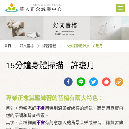
首頁
好文音檔
練習⾳檔
15分鐘身體掃描 - 許瓊月
15分鐘身體掃描 - 許瓊月
專業正念減壓練習的音檔有兩大特色：
首先，帶領老師
不會
用特別溫柔或緩慢的語氣，而是用真實自
然的語調和聲音帶領。
其次，音檔裡面
不會
有刻意加入的背景音樂或聲音，讓練習儘