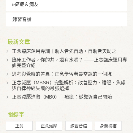
▹癌症＆病友
練習⾳檔
最新文章
正念臨床運用專訓｜助人者先自助，自助者天助之
臨床工作者，你的井，還有水嗎？ ——正念臨床運用專
訓完整介紹
思考與覺察的差異：正念學習者最常踩的一個坑
正念減壓（MBSR）完整解析：改善壓力、睡眠、焦慮
與自律神經失調的最強選擇
正念減壓進階（MB0）｜療癒：從靠近自己開始
關鍵字
正念
正念減壓
練習音檔
身體掃描