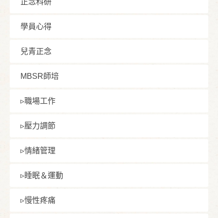
正念科研
學員⼼得
兒青正念
MBSR師培
▹職場⼯作
▹壓⼒調節
▹情緒管理
▹睡眠＆運動
▹慢性疼痛