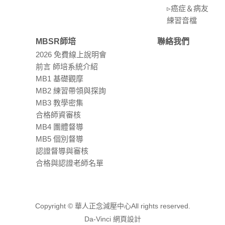
▹癌症＆病友
練習⾳檔
MBSR師培
聯絡我們
2026 免費線上說明會
前言 師培系統介紹
MB1 基礎觀摩
MB2 練習帶領與探詢
MB3 教學密集
合格師資審核
MB4 團體督導
MB5 個別督導
認證督導與審核
合格與認證老師名單
Copyright © 華人正念減壓中心All rights reserved.
Da-Vinci
網頁設計