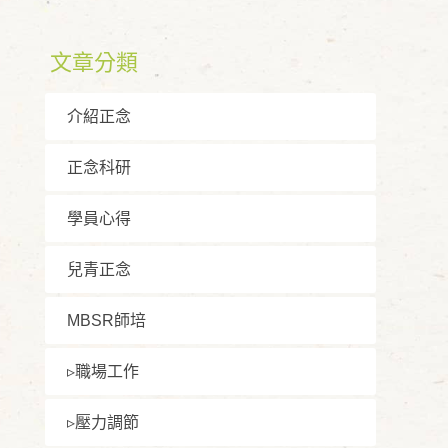
文章分類
介紹正念
正念科研
學員⼼得
兒青正念
MBSR師培
▹職場⼯作
▹壓⼒調節