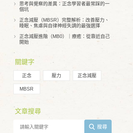
思考與覺察的差異：正念學習者最常踩的一
個坑
正念減壓（MBSR）完整解析：改善壓力、
睡眠、焦慮與自律神經失調的最強選擇
正念減壓進階（MB0）｜療癒：從靠近自己
開始
關鍵字
正念
壓力
正念減壓
MBSR
文章搜尋
搜尋