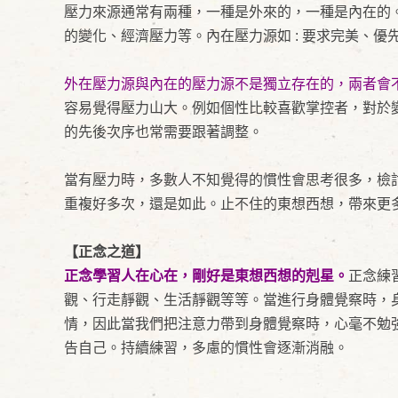
壓力來源通常有兩種，一種是外來的，一種是內在的
的變化、經濟壓力等。內在壓力源如 : 要求完美、優
外在壓力源與內在的壓力源不是獨立存在的，兩者會
容易覺得壓力山大。例如個性比較喜歡掌控者，對於
的先後次序也常需要跟著調整。
當有壓力時，多數人不知覺得的慣性會思考很多，檢
重複好多次，還是如此。止不住的東想西想，帶來更
【正念之道】
正念學習人在心在，剛好是東想西想的剋星。
正念練
觀、行走靜觀、生活靜觀等等。當進行身體覺察時，
情，因此當我們把注意力帶到身體覺察時，心毫不勉
告自己。持續練習，多慮的慣性會逐漸消融。