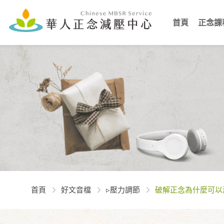
首頁
正念課
首頁
好文音檔
▹壓⼒調節
破解正念為什麼可以