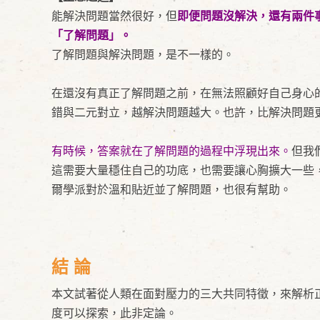
能解決問題當然很好，但
即便問題沒解決，還有兩件
「了解問題」。
了解問題與解決問題，是不一樣的。
在還沒有真正了解問題之前，在無法照顧好自己身心
錯與二元對立，越解決問題越大。也許，比解決問題
有時候，答案就在了解問題的過程中浮現出來。
但我
這需要大量穩住自己的功底，也需要讓心胸擴大一些
爾學派對於溫和貼近並了解問題，也很有幫助。
結 論
本文試著從人類在面對壓力的三大共同特徵，來解析
度可以探索，此非定論。