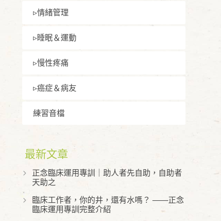
▹情緒管理
▹睡眠＆運動
▹慢性疼痛
▹癌症＆病友
練習⾳檔
最新文章
正念臨床運用專訓｜助人者先自助，自助者
天助之
臨床工作者，你的井，還有水嗎？ ——正念
臨床運用專訓完整介紹