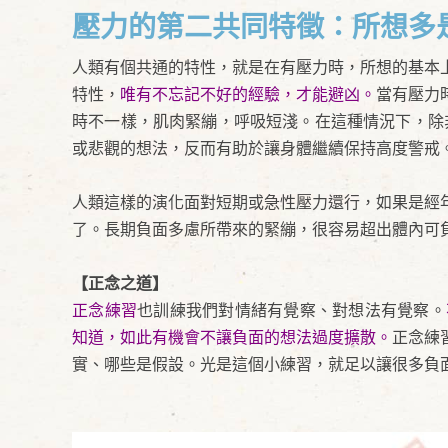
壓力的第二共同特徵：所想多
人類有個共通的特性，就是在有壓力時，所想的基本
特性，
唯有不忘記不好的經驗，才能避凶。
當有壓力
時不一樣，肌肉緊繃，呼吸短淺。在這種情況下，除
或悲觀的想法，反而有助於讓身體繼續保持高度警戒
人類這樣的演化面對短期或急性壓力還行，如果是經
了。長期負面多慮所帶來的緊繃，很容易超出體內可
【正念之道】
正念練習
也訓練我們對情緒有覺察、對想法有覺察。
知道，如此有機會不讓負面的想法過度擴散。
正念練
實、哪些是假設。光是這個小練習，就足以讓很多負