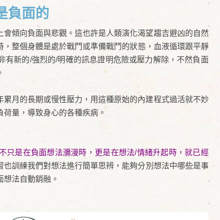
是負面的
上會傾向負面與悲觀。這也許是人類演化渴望趨吉避凶的自然
時，整個身體是處於戰鬥或準備戰鬥的狀態，血液循環跟平靜
非有新的/強烈的/明確的訊息證明危險或壓力解除，不然負面
。
年累月的長期或慢性壓力，用這種原始的內建程式過活就不妙
負荷量，導致身心的各種疾病。
不只是在負面想法瀰漫時，更是在想法/情緒升起時，就已經
習也訓練我們對想法進行簡單思辨，能夠分別想法中哪些是事
面想法自動銷融。