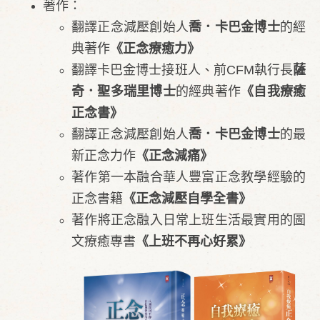
著作：
翻譯正念減壓創始人
喬．卡巴金博士
的經
典著作
《正念療癒力》
翻譯卡巴金博士接班人、前CFM執行長
薩
奇．聖多瑞里博士
的經典著作
《自我療癒
正念書》
翻譯正念減壓創始人
喬．卡巴金博士
的最
新正念力作
《正念減痛》
​著作第一本融合華人豐富正念教學經驗的
正念書籍
《正念減壓自學全書》
​著作將正念融入日常上班生活最實用的圖
文療癒專書
《上班不再心好累》