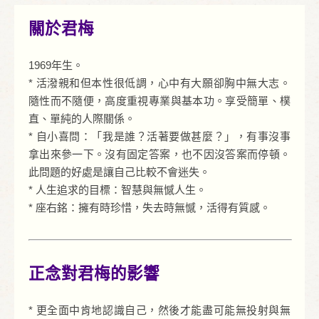
關於君梅
1969年生。
* 活潑親和但本性很低調，心中有大願卻胸中無大志。
隨性而不隨便，高度重視專業與基本功。享受簡單、樸
直、單純的人際關係。
* 自小喜問：「我是誰？活著要做甚麼？」，有事沒事
拿出來參一下。沒有固定答案，也不因沒答案而停頓。
此問題的好處是讓自己比較不會迷失。
* 人生追求的目標：智慧與無憾人生。
* 座右銘：擁有時珍惜，失去時無憾，活得有質感。
正念對君梅的影響
* 更全面中肯地認識自己，然後才能盡可能無投射與無