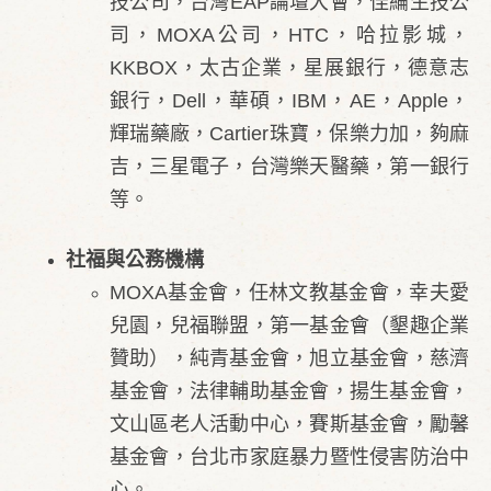
技公司，台灣EAP論壇大會，佳綸生技公
司，MOXA公司，HTC，哈拉影城，
KKBOX，
太古企業，星展銀行，德意志
銀行，Dell，華碩，IBM，AE，Apple，
輝瑞藥廠，Cartier珠寶，保樂力加，夠麻
吉，三星電子，台灣樂天醫藥，第一銀行
等。
社福與公務機構
MOXA基金會，任林文教基金會，幸夫愛
兒園，兒福聯盟，第一基金會（墾趣企業
贊助），純青基金會，旭立基金會，慈濟
基金會，法律輔助基金會，揚生基金會，
文山區老人活動中心，賽斯基金會，勵馨
基金會，台北市家庭暴力暨性侵害防治中
心。