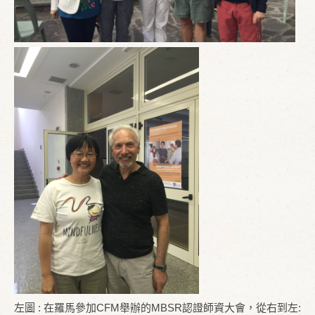
左圖 : 在羅馬參加CFM舉辦的MBSR認證師資大會，從右到左: