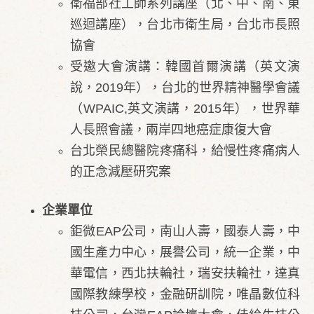
衛福部社工師系列講座（北、中、南、東
巡迴講座），台北市衛生局，台北市長照
協會
受邀大會演講：韓國首爾演講（英文演
說，2019年），台北的世界精神醫學會議
（WPAIC,英文演講，2015年），世界華
人長照會議，兩岸四地癌症康復大會
台北榮民總醫院疼痛科，給慢性疼痛病人
的正念減壓研究案
企業單位
鉅微EAP公司，南山人壽，國泰人壽，中
國生產力中心，展譽公司，統一企業，中
華電信，西北扶輪社，瑞安扶輪社，達真
國際教練學校，金融研訓院，唯晶數位科