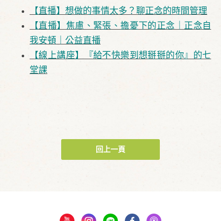
【直播】想做的事情太多？聊正念的時間管理
【直播】焦慮、緊張、擔憂下的正念｜正念自
我安頓｜公益直播
【線上講座】『給不快樂到想掰掰的你』的七
堂課
回上一頁