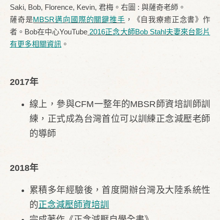
Saki, Bob, Florence, Kevin, 君梅。
右圖 : 與薩奇老師。
薩奇是
MBSR邁向國際的關鍵推手
，
《自我療癒正念書》作
者。Bob在中心YouTube
2016正念大師Bob Stahl夫妻來台
影片
有更多相關資
訊
。
2017年
線上，參與CFM一整年的MBSR師資培訓師訓
練，正式成為台灣首位可以訓練正念減壓老師
的導師
2018年
累積多年經驗後，首度開辦台灣及大陸系統性
的
正念減壓師資培訓
完成著作《正念減壓自學全書》​