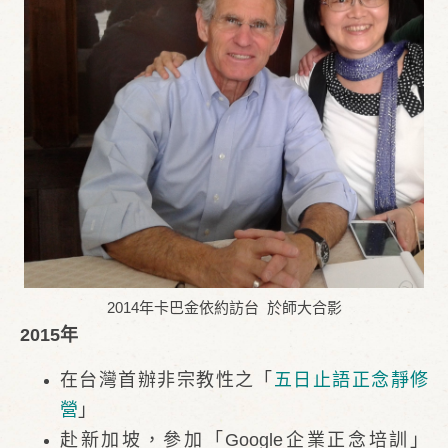
2014年卡巴金依約訪台 於師大合影
2015年
在台灣首辦非宗教性之「
五日止語正念靜修
營
」
赴新加坡，參加「Google企業正念培訓」