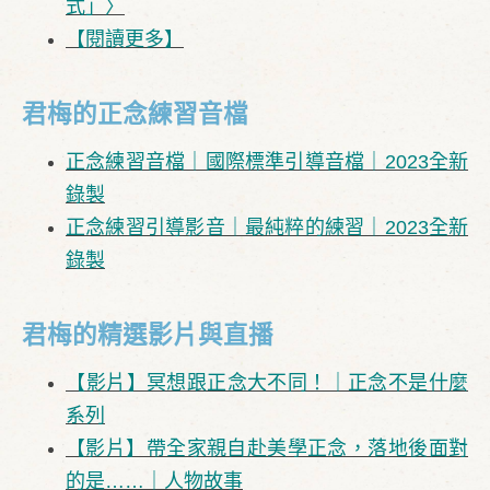
式」〉
【閱讀更多】
君梅的正念練習音檔
正念練習音檔｜國際標準引導音檔｜2023全新
錄製
正念練習引導影音｜最純粹的練習｜2023全新
錄製
君梅的精選影片與直播
【影片】冥想跟正念大不同！｜正念不是什麼
系列
【影片】帶全家親自赴美學正念，落地後面對
的是……｜人物故事