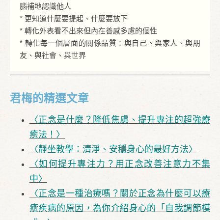
腦補地認識他人
* 更知道什麼要提起、什麼要放下
* 轉化外表看不出來但內在善感多慮的個性
* 轉化每一個層面的關係品質：與自己、與家人、與朋
友、與社會、與世界
君梅的精選文章
〈正念是什麼？降低焦慮、提升專注的超強療
癒法！〉
〈靜坐教學：清淨、安穩身心的最好方法〉
〈如何提升專注力？用正念改善注意力不集
中〉
〈正念是一種治療嗎？關於正念為什麼可以療
癒疾病的原因，為你介紹身心的「自我調節模