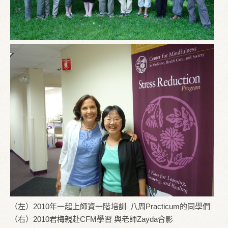
（左）2010年一起上師資一階培訓 八周Practicum的同學們
（右）2010君梅親赴CFM學習 與老師Zayda合影