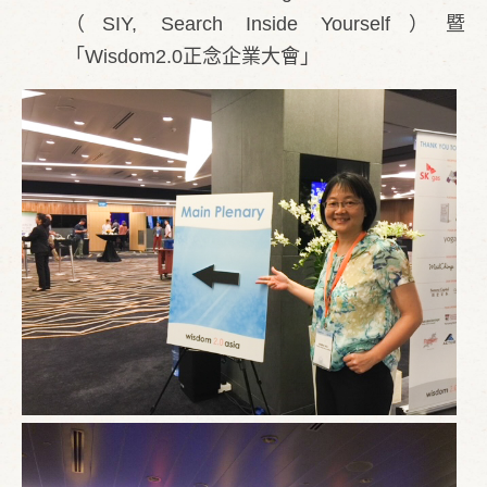
（SIY, Search Inside Yourself）暨
「Wisdom2.0正念企業大會」