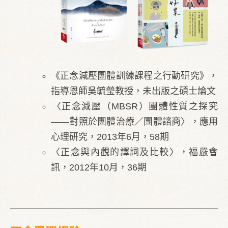
《正念減壓團體訓練課程之行動研究》，
指導恩師吳毓瑩教授，未出版之碩士論文
​〈正念減壓（MBSR）團體性質之探究
——對照於團體治療／團體諮商〉，應用
心理研究，2013年6月，58期
〈正念與內觀的譯詞及比較〉，福嚴會
訊，2012年10月，36期