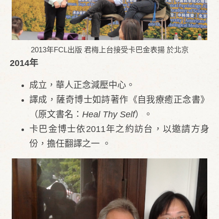
2013年FCL出版 君梅上台接受卡巴金表揚 於北京
2014年
成立，華人正念減壓中心。
譯成，薩奇博士如詩著作《自我療癒正念書》
（
原文書名：
Heal Thy Self
）。
卡巴金博士依2011年之約訪台，以邀請方身
份，擔任翻譯之一 。