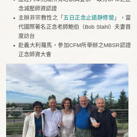
念減壓師資認證
主辦非宗教性之「
五日正念止語靜修營
」，當
代國際著名正念老師鮑伯（Bob Stahl）夫妻首
度訪台
赴義大利羅馬，參加CFM所舉辦之MBSR認證
正念師資大會