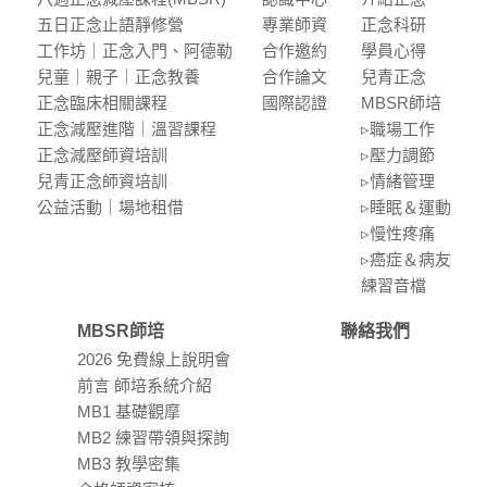
五⽇正念⽌語靜修營
專業師資
正念科研
⼯作坊｜正念入門、阿德勒
合作邀約
學員⼼得
兒童｜親⼦｜正念教養
合作論⽂
兒青正念
正念臨床相關課程
國際認證
MBSR師培
正念減壓進階｜溫習課程
▹職場⼯作
正念減壓師資培訓
▹壓⼒調節
兒青正念師資培訓
▹情緒管理
公益活動｜場地租借
▹睡眠＆運動
▹慢性疼痛
▹癌症＆病友
練習⾳檔
MBSR師培
聯絡我們
2026 免費線上說明會
前言 師培系統介紹
MB1 基礎觀摩
MB2 練習帶領與探詢
MB3 教學密集