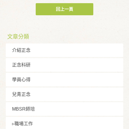
回上一頁
文章分類
介紹正念
正念科研
學員⼼得
兒青正念
MBSR師培
▹職場⼯作