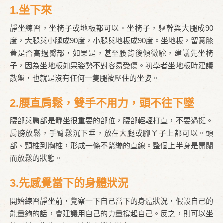
1.坐下來
靜坐練習，坐椅子或地板都可以。坐椅子，軀幹與大腿成90
度，大腿與小腿成90度，小腿與地板成90度。坐地板，留意膝
蓋是否高過臀部，如果是，甚至腰背後傾微駝，建議先坐椅
子，因為坐地板如果姿勢不對容易受傷。初學者坐地板時建議
散盤，也就是沒有任何一隻腿被壓住的坐姿。
2.腰直肩鬆，雙手不用力，頭不往下墜
腰部與肩部是靜坐很重要的部位，腰部輕輕打直，不要過挺。
肩膀放鬆，手臂鬆沉下垂，放在大腿或腳ㄚ子上都可以。頭
部、頸椎到胸椎，形成一條不緊繃的直線。整個上半身是開闊
而放鬆的狀態。
3.先感覺當下的身體狀況
開始練習靜坐前，覺察一下自己當下的身體狀況，假設自己的
能量夠的話，會建議用自己的力量撐起自己。反之，則可以坐