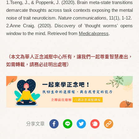
1.Tseng, J., & Poppenk, J. (2020). Brain meta-state transitions
demarcate thoughts across task contexts exposing the mental
noise of trait neuroticism.
Nature communications
, 11(1), 1-12.
2.Anne Craig. (2020). Discovery of 'thought worms' opens
window to the mind. Retrieved from
Medicalxpress
.
（本文為華人正念減壓中心所有，讓我們一起尊重智慧產出，
如需轉載，請務必註明出處喔）
分享文章