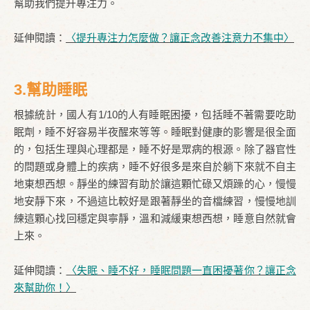
幫助我們提升專注力。
延伸閱讀：
〈提升專注力怎麼做？讓正念改善注意力不集中〉
3.幫助睡眠
根據統計，國人有1/10的人有睡眠困擾，包括睡不著需要吃助
眠劑，睡不好容易半夜醒來等等。睡眠對健康的影響是很全面
的，包括生理與心理都是，睡不好是眾病的根源。除了器官性
的問題或身體上的疾病，睡不好很多是來自於躺下來就不自主
地東想西想。靜坐的練習有助於讓這顆忙碌又煩躁的心，慢慢
地安靜下來，不過這比較好是跟著靜坐的音檔練習，慢慢地訓
練這顆心找回穩定與寧靜，溫和減緩東想西想，睡意自然就會
上來。
延伸閱讀：
〈失眠、睡不好，睡眠問題一直困擾著你？讓正念
來幫助你！〉