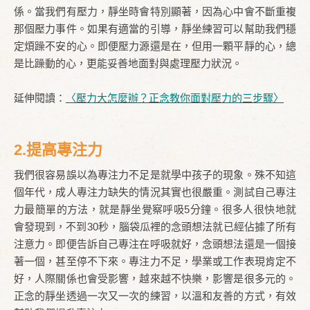
係。當我們有壓力，靜坐時會特別顯著，因為心中會不斷重複
那個壓力事件。如果有適當的引導，靜坐練習可以幫助我們穩
定煩躁不安的心。即便壓力源還是在，但用一顆平靜的心，總
是比躁動的心，更能妥善地面對與處理壓力狀況。
延伸閱讀：
〈壓力大怎麼辦？正念教你面對壓力的三步驟〉
2.提高專注力
我們很容易誤以為專注力不足是就學中孩子的現象。殊不知這
個年代，成人專注力缺失的情況其實也很嚴重。測試自己專注
力最簡單的方法，就是靜坐覺察呼吸5分鐘。很多人很快地就
會發現到，不到30秒，腦袋瓜裡的念頭想法就已經佔據了所有
注意力。即便告訴自己專注在呼吸就好，念頭想法還是一個接
著一個，甚至停不下來。專注力不足，學業或工作表現肯定不
好，人際關係也會受影響，越來越不快樂，影響是很多元的。
正念的靜坐透過一次又一次的練習，以溫和友善的方式，有效