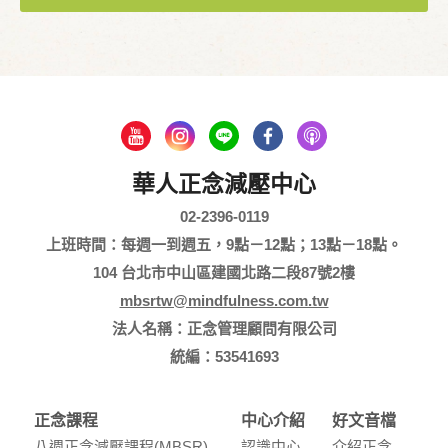
華人正念減壓中心
02-2396-0119
上班時間：每週一到週五，9點－12點；13點－18點。
104 台北市中山區建國北路二段87號2樓
mbsrtw@mindfulness.com.tw
法人名稱：正念管理顧問有限公司
統編：53541693
正念課程
中心介紹
好文音檔
八週正念減壓課程(MBSR)
認識中⼼
介紹正念