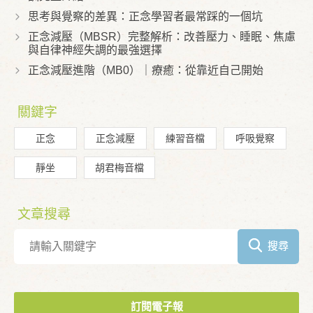
思考與覺察的差異：正念學習者最常踩的一個坑
正念減壓（MBSR）完整解析：改善壓力、睡眠、焦慮
與自律神經失調的最強選擇
正念減壓進階（MB0）｜療癒：從靠近自己開始
關鍵字
正念
正念減壓
練習音檔
呼吸覺察
靜坐
胡君梅音檔
文章搜尋
搜尋
訂閱電子報