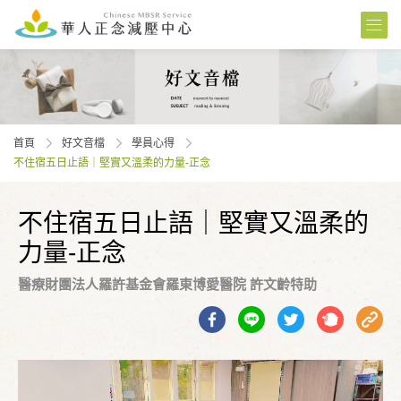
首頁
好文音檔
學員⼼得
不住宿五日止語｜堅實又溫柔的力量-正念
不住宿五日止語｜堅實又溫柔的
力量-正念
醫療財團法人羅許基金會羅東博愛醫院 許文齡特助