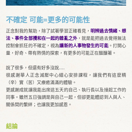
不確定 可能=更多的可能性
正念對我的幫助，除了試著學習正確看見，
明辨過去情緒、想
法、事件全部攪和在一起的雜亂之外
，就是能把過去覺得無法
控制會抓狂的不確定，視為
讓新的人事物發生的可能
。打開心
量，好奇、帶有熱情的探索，有更多的可能正在醞釀著。
說了很多，但還有好多沒說….
很感謝華人正念減壓中心細心安排課程，讓我們有這麼精
（辛）實（苦）又療癒滿滿的體驗。
更感謝成就讓我能出席這五天的自己、執行長以及接起工作的
同事。雖然五日強調是與自己一起，但卻更能體認到人與人、
關係間的繫絆；也讓我更加感恩。
結論