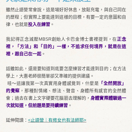
雖然止語營常會說，這是場好好休息，放鬆充電，與自己同在
的歷程；但實際上要能達到這樣的目標，有要一定的意圖和自
律，也就是
投入在練習
。
我記得正念減壓MBSR創始人卡巴金博士書裡提到，在
正念
裡，「方法」和「目的」一樣，不追求任何境界，就是在這
裡，跟自己在一起
。
話雖如此，還是要知道到底要怎麼練習才能達到目的；在方法
學上，大惠老師很簡單卻又準確的提供建議。
哇～這讓我第一次真實用身體感覺到，什麼是
「全然開放」
的覺察
，那種對情緒、想法、聲音、身體所有感官的全然體
會；過去在書上文字硬要花腦筋去理解的，
身體實際體驗過一
次就知道，但前題是要持續練習
。
延伸閱讀：
<止語營｜有修女也有法師耶>