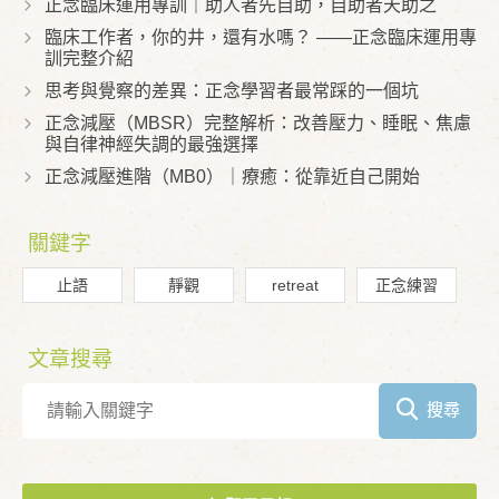
正念臨床運用專訓｜助人者先自助，自助者天助之
臨床工作者，你的井，還有水嗎？ ——正念臨床運用專
訓完整介紹
思考與覺察的差異：正念學習者最常踩的一個坑
正念減壓（MBSR）完整解析：改善壓力、睡眠、焦慮
與自律神經失調的最強選擇
正念減壓進階（MB0）｜療癒：從靠近自己開始
關鍵字
止語
靜觀
retreat
正念練習
文章搜尋
搜尋