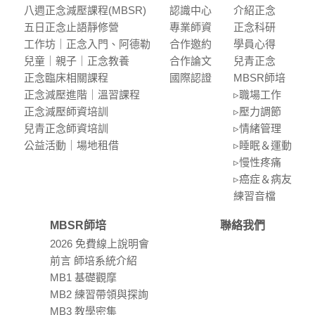
八週正念減壓課程(MBSR)
認識中⼼
介紹正念
五⽇正念⽌語靜修營
專業師資
正念科研
⼯作坊｜正念入門、阿德勒
合作邀約
學員⼼得
兒童｜親⼦｜正念教養
合作論⽂
兒青正念
正念臨床相關課程
國際認證
MBSR師培
正念減壓進階｜溫習課程
▹職場⼯作
正念減壓師資培訓
▹壓⼒調節
兒青正念師資培訓
▹情緒管理
公益活動｜場地租借
▹睡眠＆運動
▹慢性疼痛
▹癌症＆病友
練習⾳檔
MBSR師培
聯絡我們
2026 免費線上說明會
前言 師培系統介紹
MB1 基礎觀摩
MB2 練習帶領與探詢
MB3 教學密集