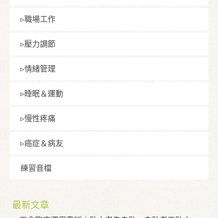
▹職場⼯作
▹壓⼒調節
▹情緒管理
▹睡眠＆運動
▹慢性疼痛
▹癌症＆病友
練習⾳檔
最新文章