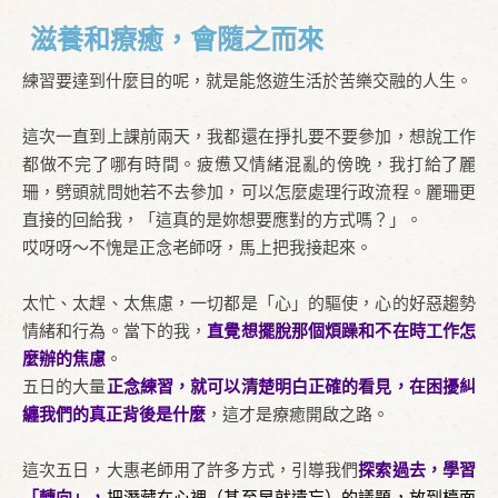
滋養和療癒，會隨之而來
練習要達到什麼目的呢，就是能悠遊生活於苦樂交融的人生。
這次一直到上課前兩天，我都還在掙扎要不要參加，想說工作
都做不完了哪有時間。疲憊又情緒混亂的傍晚，我打給了麗
珊，劈頭就問她若不去參加，可以怎麼處理行政流程。麗珊更
直接的回給我，「這真的是妳想要應對的方式嗎？」。
哎呀呀～不愧是正念老師呀，馬上把我接起來。
太忙、太趕、太焦慮，一切都是「心」的驅使，心的好惡趨勢
情緒和行為。當下的我，
直覺想擺脫那個煩躁和不在時工作怎
麼辦的焦慮
。
五日的大量
正念練習，就可以清楚明白正確的看見，在困擾糾
纏我們的真正背後是什麼
，這才是療癒開啟之路。
這次五日，大惠老師用了許多方式，引導我們
探索過去，學習
「轉向」，
把潛藏在心裡（甚至早就遺忘）的議題，放到檯面