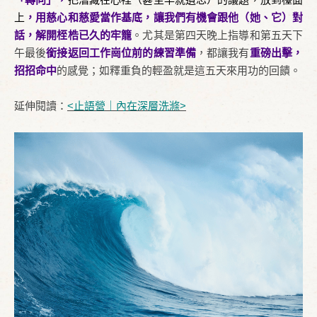
上
，用慈心和慈愛當作基底，讓我們有機會跟他（她、它）對
話，解開桎梏已久的牢籠
。尤其是第四天晚上指導和第五天下
午最後
銜接返回工作崗位前的練習準備
，都讓我有
重磅出擊，
招招命中
的感覺；如釋重負的輕盈就是這五天來用功的回饋。
延伸閱讀：
<止語營｜內在深層洗滌>