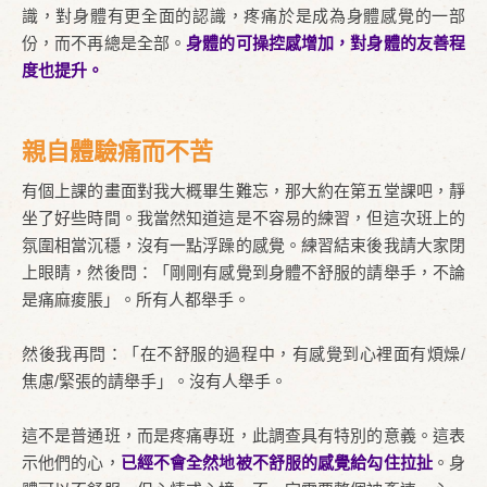
識，對身體有更全面的認識，疼痛於是成為身體感覺的一部
份，而不再總是全部。
身體的可操控感增加，對身體的友善程
度也提升。
親自體驗痛而不苦
有個上課的畫面對我大概畢生難忘，那大約在第五堂課吧，靜
坐了好些時間。我當然知道這是不容易的練習，但這次班上的
氛圍相當沉穩，沒有一點浮躁的感覺。練習結束後我請大家閉
上眼睛，然後問：「剛剛有感覺到身體不舒服的請舉手，不論
是痛麻痠脹」。所有人都舉手。
然後我再問：「在不舒服的過程中，有感覺到心裡面有煩燥/
焦慮/緊張的請舉手」。沒有人舉手。
這不是普通班，而是疼痛專班，此調查具有特別的意義。這表
示他們的心，
已經不會全然地被不舒服的感覺給勾住拉扯
。身