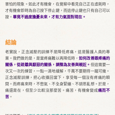
害怕的現象。如此才有機會，在覺察中看見自己正在虛耗時，
才有機會即時為自己按下停止鍵，而這停止鍵也只有自己可以
按。
畢竟不過度擔憂未來，才有力氣面對現在。
結論
老實說，正念減壓的訓練不是降低疼痛，這是醫護人員的專
業。我們做的是，是當疼痛難以再降低時，
如何改善跟疼痛的
關係，從疏離與厭惡的關係，調整為友善與親近。
但這需要一
次又一次的練習，一點一滴地緩解，千萬不要期待一蹴可幾。
正念減壓訓練，把心收攝回當下，享受每一個沒有疼痛的瞬
間。而疼痛來時，不憋氣、不全身緊繃、不胡思亂想。於是，
痛還是在，但至少比較沒那麼苦。痛苦，有機會變成
痛而不
苦
。