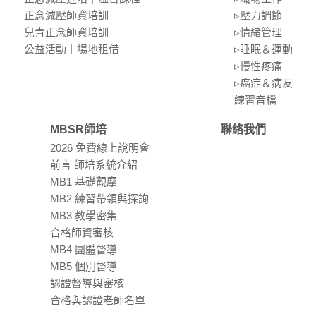
正念減壓師資培訓
▹壓⼒調節
兒青正念師資培訓
▹情緒管理
公益活動｜場地租借
▹睡眠＆運動
▹慢性疼痛
▹癌症＆病友
練習⾳檔
MBSR師培
聯絡我們
2026 免費線上說明會
前言 師培系統介紹
MB1 基礎觀摩
MB2 練習帶領與探詢
MB3 教學密集
合格師資審核
MB4 團體督導
MB5 個別督導
認證督導與審核
合格與認證老師名單