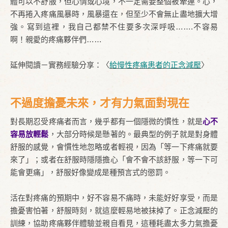
體可以不舒服，但心情或心境，不一定需要整個被牽連。心，
不再捲入疼痛風暴時，風暴還在，但至少不會無止盡地擴大增
強。寫到這裡，我自己都禁不住要多次深呼吸…….不容易
啊！親愛的疼痛夥伴們……
延伸閱讀－實務經驗分享：〈
給慢性疼痛患者的正念減壓
〉
不過度擔憂未來，才有力氣面對現在
對長期忍受疼痛者而言，幾乎都有一個隱微的慣性，就是
心不
容易放輕鬆
，大部分時候是懸著的。最典型的例子就是對身體
舒服的感覺，會慣性地忽略或者輕視，因為「等一下疼痛就要
來了」；或者在舒服時隱隱擔心「會不會不該舒服，等一下可
能會更痛」，舒服好像變成是種預言式的懲罰。
活在對疼痛的預期中，好不容易不痛時，未能好好享受，而是
擔憂害怕著，舒服時刻，就這麼輕易地被抹掉了。正念減壓的
訓練，協助疼痛夥伴體驗並親自看見，這種耗盡太多力氣擔憂