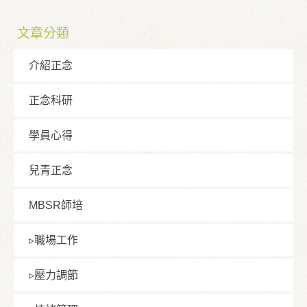
文章分類
介紹正念
正念科研
學員⼼得
兒青正念
MBSR師培
▹職場⼯作
▹壓⼒調節