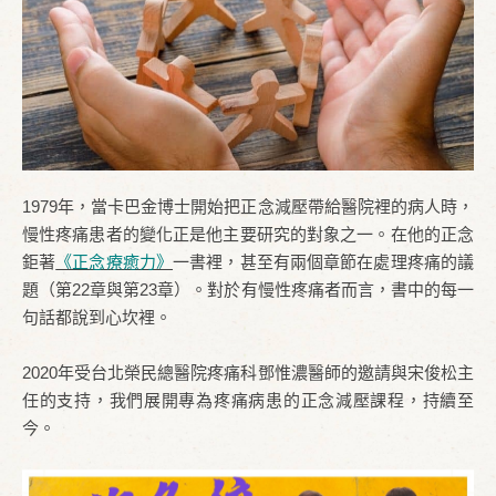
1979年，當卡巴金博士開始把正念減壓帶給醫院裡的病人時，
慢性疼痛患者的變化正是他主要研究的對象之一。在他的正念
鉅著
《正念療癒力》
一書裡，甚至有兩個章節在處理疼痛的議
題（第22章與第23章）。對於有慢性疼痛者而言，書中的每一
句話都說到心坎裡。
2020年受台北榮民總醫院疼痛科鄧惟濃醫師的邀請與宋俊松主
任的支持，我們展開專為疼痛病患的正念減壓課程，持續至
今。