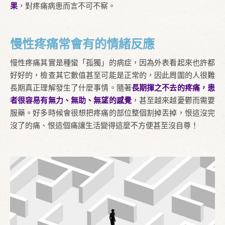
果
，對疼痛病患而言不可不察。
慢性疼痛常會有的情緒反應
慢性疼痛其實是種蠻「孤獨」的病症，因為外表看起來也許都
好好的，檢查其它數值甚至可能是正常的，因此周圍的人很難
長期真正理解發生了什麼事情。隨著
長期揮之不去的疼痛，患
者很容易有無力、無助、無望的感覺
，甚至越來越憂鬱而需要
服藥。好多時候會很想把疼痛的部位整個割掉丟掉，恨這沒完
沒了的痛、恨這個痛讓生活變得這麼不方便甚至沒自尊！