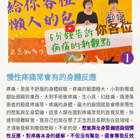
慢性疼痛常會有的身體反應
疼痛，是很不舒服的身體經驗。疼痛的範圍極大，小到割傷或
腳趾頭踢到東西，大到手術後疼痛、生小孩、幻肢痛、燒燙傷
患者的極度疼痛等。疼痛的身體，最大的麻煩就是會帶來慣性
的憋氣與全身緊繃。這是人類在面對疼痛常見的直覺反應，快
速到很難察覺，我自己也是在學了正念而且長期泡在這領域，
才清晰覺察到整個歷程。不幸的是，
憋氣與全身緊繃這兩個慣
性反應，對疼痛本身的緩解，不但沒有幫助，還會導致反效