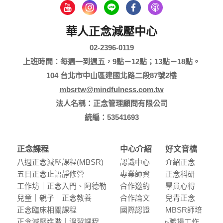
華人正念減壓中心
02-2396-0119
上班時間：每週一到週五，9點－12點；13點－18點。
104 台北市中山區建國北路二段87號2樓
mbsrtw@mindfulness.com.tw
法人名稱：正念管理顧問有限公司
統編：53541693
正念課程
中心介紹
好文音檔
八週正念減壓課程(MBSR)
認識中⼼
介紹正念
五⽇正念⽌語靜修營
專業師資
正念科研
⼯作坊｜正念入門、阿德勒
合作邀約
學員⼼得
兒童｜親⼦｜正念教養
合作論⽂
兒青正念
正念臨床相關課程
國際認證
MBSR師培
正念減壓進階｜溫習課程
▹職場⼯作