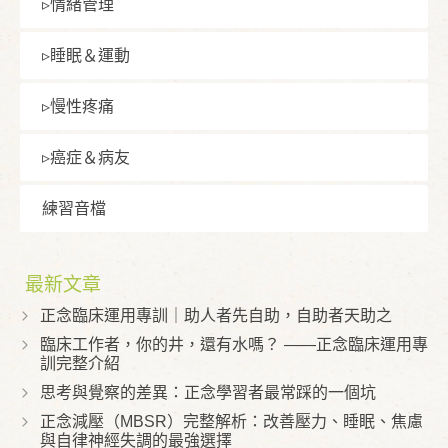
▹情緒管理
▹睡眠＆運動
▹慢性疼痛
▹癌症＆病友
練習⾳檔
最新文章
正念臨床運用專訓｜助人者先自助，自助者天助之
臨床工作者，你的井，還有水嗎？ ——正念臨床運用專
訓完整介紹
思考與覺察的差異：正念學習者最常踩的一個坑
正念減壓（MBSR）完整解析：改善壓力、睡眠、焦慮
與自律神經失調的最強選擇