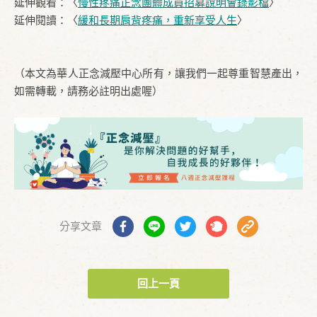
延伸觀看：〈
慢性疼痛正念團體成員招募說明會錄影檔
〉
延伸閱讀：〈
緩和長期肩背疼痛，重新享受人生
〉
（本文為華人正念減壓中心所有，讓我們一起尊重智慧產出，
如需轉載，請務必註明出處喔）
分享文章
回上一頁