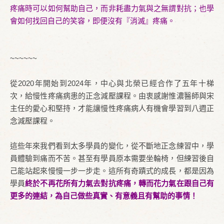
疼痛時可以如何幫助自己，而非耗盡力氣與之無謂對抗；也學
會如何找回自己的笑容，即便沒有『消滅』疼痛。
~~~~~~
從2020年開始到2024年，中心與北榮已經合作了五年十梯
次，給慢性疼痛病患的正念減壓課程。由衷感謝惟濃醫師與宋
主任的愛心和堅持，才能讓慢性疼痛病人有機會學習到八週正
念減壓課程。
這些年來我們看到太多學員的變化，從不斷地正念練習中，學
員體驗到痛而不苦。甚至有學員原本需要坐輪椅，但練習後自
己能站起來慢慢一步一步走。這所有奇蹟式的成長，都是因為
學員
終於不再花所有力氣去對抗疼痛，轉而花力氣在跟自己有
更多的連結，為自己做些真實、有意義且有幫助的事情！