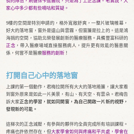
長的隊伍，刷健保卡進醫院，只是為了上正念課。老實說，大
家心中多少都有些嘀咕和質疑。
9樓的空間是特別申請的，格外寬敞舒爽，一整片玻璃帷幕，
好大的落地窗，窗外是遠山與雲霧，但窗簾是拉上的。這是鴻
海捐的空間，協助北榮發展創新的醫療服務。具備豐富科研的
正念
，帶入醫療場域直接服務病人，提升更有效能的醫患關
係，何嘗不是醫療
服務的創新
！
打開自己心中的落地窗
上課的第一個動作，君梅拉開所有大大的落地捲簾，讓大家看
到窗外原來是如此一片美景，有山、有天空、有雲朵。君梅告
訴大家
正念的學習，就如同開窗，為自己開啟一片新的視野，
發現新的可能。
這梯次的正念減壓，有參與的夥伴均全員完成所有培訓課程。
疼痛也許依然存在，但
大家學會如何與疼痛和平共處，學會在