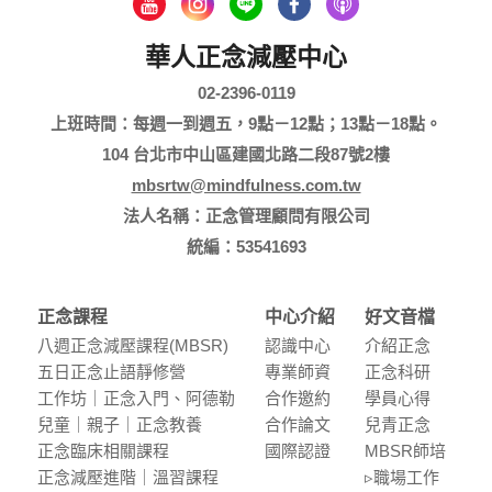
華人正念減壓中心
02-2396-0119
上班時間：每週一到週五，9點－12點；13點－18點。
104 台北市中山區建國北路二段87號2樓
mbsrtw@mindfulness.com.tw
法人名稱：正念管理顧問有限公司
統編：53541693
正念課程
中心介紹
好文音檔
八週正念減壓課程(MBSR)
認識中⼼
介紹正念
五⽇正念⽌語靜修營
專業師資
正念科研
⼯作坊｜正念入門、阿德勒
合作邀約
學員⼼得
兒童｜親⼦｜正念教養
合作論⽂
兒青正念
正念臨床相關課程
國際認證
MBSR師培
正念減壓進階｜溫習課程
▹職場⼯作