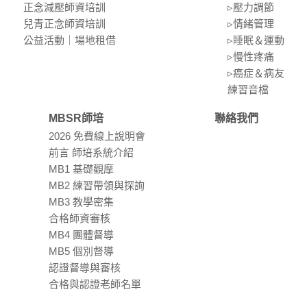
正念減壓師資培訓
▹壓⼒調節
兒青正念師資培訓
▹情緒管理
公益活動｜場地租借
▹睡眠＆運動
▹慢性疼痛
▹癌症＆病友
練習⾳檔
MBSR師培
聯絡我們
2026 免費線上說明會
前言 師培系統介紹
MB1 基礎觀摩
MB2 練習帶領與探詢
MB3 教學密集
合格師資審核
MB4 團體督導
MB5 個別督導
認證督導與審核
合格與認證老師名單