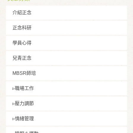
介紹正念
正念科研
學員⼼得
兒青正念
MBSR師培
▹職場⼯作
▹壓⼒調節
▹情緒管理