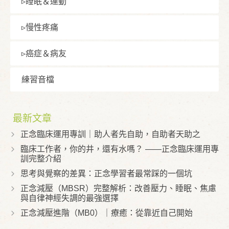
▹睡眠＆運動
▹慢性疼痛
▹癌症＆病友
練習⾳檔
最新文章
正念臨床運用專訓｜助人者先自助，自助者天助之
臨床工作者，你的井，還有水嗎？ ——正念臨床運用專
訓完整介紹
思考與覺察的差異：正念學習者最常踩的一個坑
正念減壓（MBSR）完整解析：改善壓力、睡眠、焦慮
與自律神經失調的最強選擇
正念減壓進階（MB0）｜療癒：從靠近自己開始