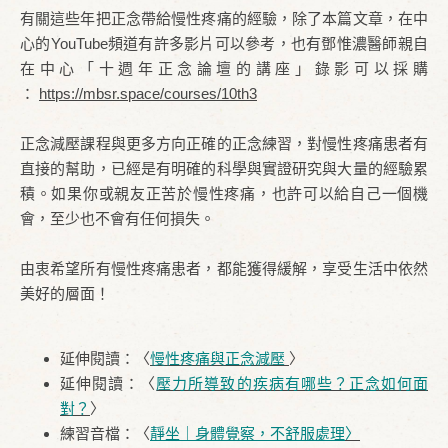
有關這些年把正念帶給慢性疼痛的經驗，除了本篇文章，在中
心的YouTube頻道有許多影片可以參考，也有鄧惟濃醫師親自
在中心「十週年正念論壇的講座」錄影可以採購
：
https://mbsr.space/courses/10th3
正念減壓課程與更多方向正確的正念練習，對慢性疼痛患者有
直接的幫助，已經是有明確的科學與實證研究與大量的經驗累
積。如果你或親友正苦於慢性疼痛，也許可以給自己一個機
會，至少也不會有任何損失。
由衷希望所有慢性疼痛患者，都能獲得緩解，享受生活中依然
美好的層面！
延伸閱讀：〈
慢性疼痛與正念減壓
〉
延伸閱讀：〈
壓力所導致的疾病有哪些？正念如何面
對？
〉
練習音檔：〈
靜坐｜身體覺察，不舒服處理
〉