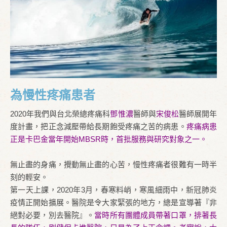
為慢性疼痛患者
2020年我們與台北榮總疼痛科
鄧惟濃
醫師與
宋俊松
醫師展開年
度計畫，把正念減壓帶給長期飽受疼痛之苦的病患。
疼痛病患
正是卡巴金當年開始MBSR時，首批服務與研究對象之一。
無止盡的身痛，攪動無止盡的心苦，慢性疼痛者很難有一時半
刻的輕安。
第一天上課，2020年3月，春寒料峭，寒風細雨中，新冠肺炎
疫情正開始擴展。醫院是令大家緊張的地方，總是宣導著『非
絕對必要，別去醫院』。
當時所有團體成員帶著口罩，排著長