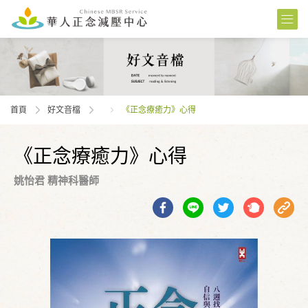
首頁
好文音檔
《正念療癒力》心得
《正念療癒力》心得
姚怡君 精神科醫師