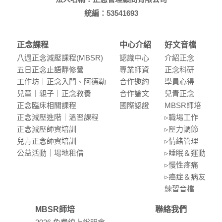
統編：53541693
正念課程
中心介紹
好文音檔
八週正念減壓課程(MBSR)
認識中⼼
介紹正念
五⽇正念⽌語靜修營
專業師資
正念科研
⼯作坊｜正念入門、阿德勒
合作邀約
學員⼼得
兒童｜親⼦｜正念教養
合作論⽂
兒青正念
正念臨床相關課程
國際認證
MBSR師培
正念減壓進階｜溫習課程
▹職場⼯作
正念減壓師資培訓
▹壓⼒調節
兒青正念師資培訓
▹情緒管理
公益活動｜場地租借
▹睡眠＆運動
▹慢性疼痛
▹癌症＆病友
練習⾳檔
MBSR師培
聯絡我們