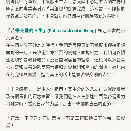
關書籍中的聖經！中文版由華人正念減壓中心創辦人胡君梅用
極高度的專業與耐心將其細緻的翻譯完成。這本書，不論對於
作者或是譯者而言，本身就是份充滿著智慧及慈愛的禮物。
「苦樂交融的人生」(Full catastrophe living)
是這本書的英
文原名。
在這個充滿不確定的時代，我們是否願意帶著覺察來迎接不想
面對的一切，是決定生命品質的關鍵。面對壓力，我們可以慣
性地切割或轉身離開，反覆重演痛苦的循環；但也可以練習帶
著好奇和友善的態度來看待和改變我們和壓力的關係，遇見內
在的完整與圓滿，進而真正的活出這個苦樂交融的人生！
「正念療癒力」是本人生指南，其中介紹的八周正念減壓課程
及持續深化的正念練習，讓我們能在人生旅途中面臨各種壓力
和難題時，看到自身的力量，走出一條屬於自己的正道！
「正念」不是要你正向思考，而是真實體驗當下的每一種感
受！