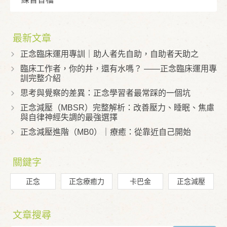
最新文章
正念臨床運用專訓｜助人者先自助，自助者天助之
臨床工作者，你的井，還有水嗎？ ——正念臨床運用專
訓完整介紹
思考與覺察的差異：正念學習者最常踩的一個坑
正念減壓（MBSR）完整解析：改善壓力、睡眠、焦慮
與自律神經失調的最強選擇
正念減壓進階（MB0）｜療癒：從靠近自己開始
關鍵字
正念
正念療癒力
卡巴金
正念減壓
文章搜尋