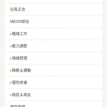
兒青正念
MBSR師培
▹職場⼯作
▹壓⼒調節
▹情緒管理
▹睡眠＆運動
▹慢性疼痛
▹癌症＆病友
練習⾳檔