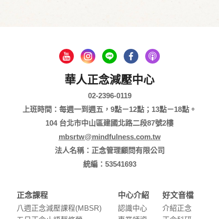
華人正念減壓中心
02-2396-0119
上班時間：每週一到週五，9點－12點；13點－18點。
104 台北市中山區建國北路二段87號2樓
mbsrtw@mindfulness.com.tw
法人名稱：正念管理顧問有限公司
統編：53541693
正念課程
中心介紹
好文音檔
八週正念減壓課程(MBSR)
認識中⼼
介紹正念