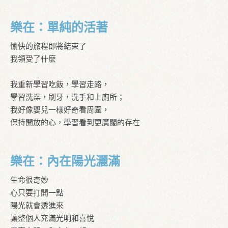
樂在：單純的活著
愉快的旅程即將結束了
我領受了什麼
我重新學習吃飯，學習走路，
學習洗澡，刷牙，洗手和上廁所；
我好像嬰兒一樣好奇看周圍，
保持開放的心，學習看到更廣闊的存在
樂在：內在陽光灑滿
生命很奇妙
心只要打開一點
陽光就會透進來
讓整個人充滿光明和喜悅