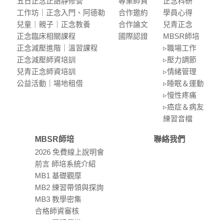
五⽇正念⽌語靜修營
專業師資
正念科研
⼯作坊｜正念入門、阿德勒
合作邀約
學員⼼得
兒童｜親⼦｜正念教養
合作論⽂
兒青正念
正念臨床相關課程
國際認證
MBSR師培
正念減壓進階｜溫習課程
▹職場⼯作
正念減壓師資培訓
▹壓⼒調節
兒青正念師資培訓
▹情緒管理
公益活動｜場地租借
▹睡眠＆運動
▹慢性疼痛
▹癌症＆病友
練習⾳檔
MBSR師培
聯絡我們
2026 免費線上說明會
前言 師培系統介紹
MB1 基礎觀摩
MB2 練習帶領與探詢
MB3 教學密集
合格師資審核