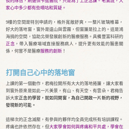
長的隊伍，刷健保卡進醫院，只是為了上正念課。老實說，大
家心中多少都有些嘀咕和質疑。
9樓的空間是特別申請的，格外寬敞舒爽，一整片玻璃帷幕，
好大的落地窗，窗外是遠山與雲霧，但窗簾是拉上的。這是鴻
海捐的空間，協助北榮發展創新的醫療服務。具備豐富科研的
正念
，帶入醫療場域直接服務病人，提升更有效能的醫患關
係，何嘗不是醫療
服務的創新
！
打開自己心中的落地窗
上課的第一個動作，君梅拉開所有大大的落地捲簾，讓大家看
到窗外原來是如此一片美景，有山、有天空、有雲朵。君梅告
訴大家
正念的學習，就如同開窗，為自己開啟一片新的視野，
發現新的可能。
這梯次的正念減壓，有參與的夥伴均全員完成所有培訓課程。
疼痛也許依然存在，但
大家學會如何與疼痛和平共處，學會在