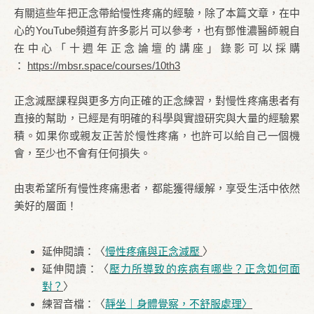
有關這些年把正念帶給慢性疼痛的經驗，除了本篇文章，在中
心的YouTube頻道有許多影片可以參考，也有鄧惟濃醫師親自
在中心「十週年正念論壇的講座」錄影可以採購
：
https://mbsr.space/courses/10th3
正念減壓課程與更多方向正確的正念練習，對慢性疼痛患者有
直接的幫助，已經是有明確的科學與實證研究與大量的經驗累
積。如果你或親友正苦於慢性疼痛，也許可以給自己一個機
會，至少也不會有任何損失。
由衷希望所有慢性疼痛患者，都能獲得緩解，享受生活中依然
美好的層面！
延伸閱讀：〈
慢性疼痛與正念減壓
〉
延伸閱讀：〈
壓力所導致的疾病有哪些？正念如何面
對？
〉
練習音檔：〈
靜坐｜身體覺察，不舒服處理
〉