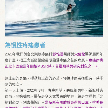
為慢性疼痛患者
2020年我們與台北榮總疼痛科
鄧惟濃
醫師與
宋俊松
醫師展開年
度計畫，把正念減壓帶給長期飽受疼痛之苦的病患。
疼痛病患
正是卡巴金當年開始MBSR時，首批服務與研究對象之一。
無止盡的身痛，攪動無止盡的心苦，慢性疼痛者很難有一時半
刻的輕安。
第一天上課，2020年3月，春寒料峭，寒風細雨中，新冠肺炎
疫情正開始擴展。醫院是令大家緊張的地方，總是宣導著『非
絕對必要，別去醫院』。
當時所有團體成員帶著口罩，排著長