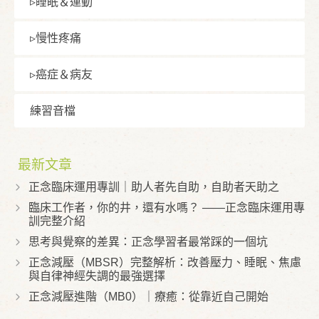
▹睡眠＆運動
▹慢性疼痛
▹癌症＆病友
練習⾳檔
最新文章
正念臨床運用專訓｜助人者先自助，自助者天助之
臨床工作者，你的井，還有水嗎？ ——正念臨床運用專
訓完整介紹
思考與覺察的差異：正念學習者最常踩的一個坑
正念減壓（MBSR）完整解析：改善壓力、睡眠、焦慮
與自律神經失調的最強選擇
正念減壓進階（MB0）｜療癒：從靠近自己開始