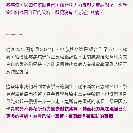
疼痛時可以如何幫助自己，而非耗盡力氣與之無謂對抗；也學
會如何找回自己的笑容，即便沒有『消滅』疼痛。
~~~~~~
從2020年開始到2024年，中心與北榮已經合作了五年十梯
次，給慢性疼痛病患的正念減壓課程。由衷感謝惟濃醫師與宋
主任的愛心和堅持，才能讓慢性疼痛病人有機會學習到八週正
念減壓課程。
這些年來我們看到太多學員的變化，從不斷地正念練習中，學
員體驗到痛而不苦。甚至有學員原本需要坐輪椅，但練習後自
己能站起來慢慢一步一步走。這所有奇蹟式的成長，都是因為
學員
終於不再花所有力氣去對抗疼痛，轉而花力氣在跟自己有
更多的連結，為自己做些真實、有意義且有幫助的事情！