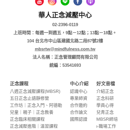
華人正念減壓中心
02-2396-0119
上班時間：每週一到週五，9點－12點；13點－18點。
104 台北市中山區建國北路二段87號2樓
mbsrtw@mindfulness.com.tw
法人名稱：正念管理顧問有限公司
統編：53541693
正念課程
中心介紹
好文音檔
八週正念減壓課程(MBSR)
認識中⼼
介紹正念
五⽇正念⽌語靜修營
專業師資
正念科研
⼯作坊｜正念入門、阿德勒
合作邀約
學員⼼得
兒童｜親⼦｜正念教養
合作論⽂
兒青正念
正念臨床相關課程
國際認證
MBSR師培
正念減壓進階｜溫習課程
▹職場⼯作