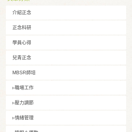
介紹正念
正念科研
學員⼼得
兒青正念
MBSR師培
▹職場⼯作
▹壓⼒調節
▹情緒管理