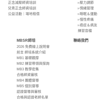
正念減壓師資培訓
▹壓⼒調節
兒青正念師資培訓
▹情緒管理
公益活動｜場地租借
▹睡眠＆運動
▹慢性疼痛
▹癌症＆病友
練習⾳檔
MBSR師培
聯絡我們
2026 免費線上說明會
前言 師培系統介紹
MB1 基礎觀摩
MB2 練習帶領與探詢
MB3 教學密集
合格師資審核
MB4 團體督導
MB5 個別督導
認證督導與審核
合格與認證老師名單