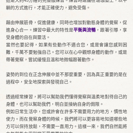
這是大約45分鐘的完整版練習。練習時建議在瑜珈墊上，以平
躺的方式進行，才能正確使力，避免受傷。
藉由伸展筋骨，促進健康，同時也增加對動態身體的覺察，促
進身心合一。練習中最大的特性是
平衡與流暢
，跟著引導，享
受身體的自在與靈活。
當然也要記得，如果有些動作不適合您，或是會讓您感到困
難，千萬不要勉強自己。您可以在心中觀想身體的動作，或是
帶著覺察，嘗試緩慢且溫和地微幅跟著動作。
姿勢的到位在正念伸展中並不那麼重要，因為真正重要的是在
過程中，安全地探索與發現自己。
透過經常練習，將可以幫助我們懂得覺察與溫柔地對待自己的
身體，也可以幫助我們，明白並接納自身的侷限。
例如日常生活中，您或許會在許多不需要用力的地方，慣性地
使力。而在覺察身體的時候，我們將可以更容易地知道哪些地
方可以保持放鬆，不需要一直用力。這樣一來，我們自然能將