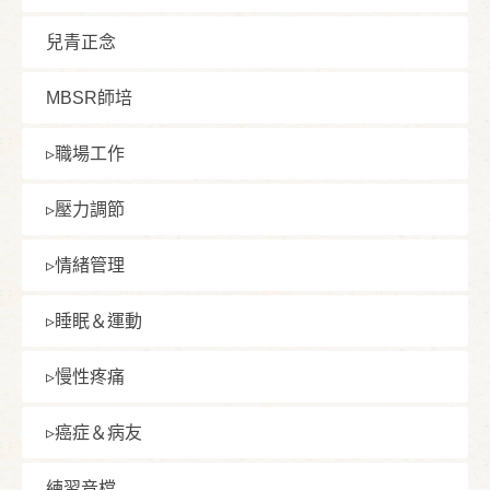
兒青正念
MBSR師培
▹職場⼯作
▹壓⼒調節
▹情緒管理
▹睡眠＆運動
▹慢性疼痛
▹癌症＆病友
練習⾳檔