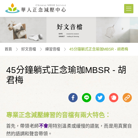
首頁
好文音檔
練習⾳檔
45分鐘躺式正念瑜珈MBSR - 胡君梅
45分鐘躺式正念瑜珈MBSR - 胡
君梅
專業正念減壓練習的音檔有兩大特色：
首先，帶領老師
不會
用特別溫柔或緩慢的語氣，而是用真實自
然的語調和聲音帶領。