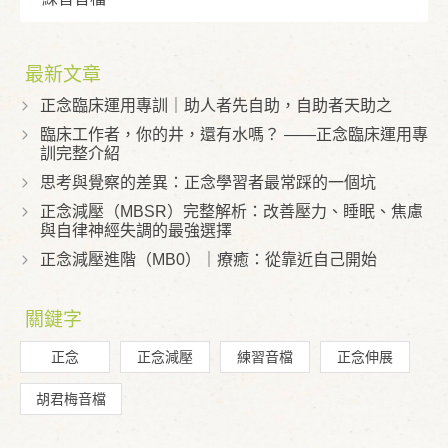
最新文章
正念臨床運用專訓｜助人者先自助，自助者天助之
臨床工作者，你的井，還有水嗎？ ——正念臨床運用專
訓完整介紹
思考與覺察的差異：正念學習者最常踩的一個坑
正念減壓（MBSR）完整解析：改善壓力、睡眠、焦慮
與自律神經失調的最強選擇
正念減壓進階（MB0）｜療癒：從靠近自己開始
關鍵字
正念
正念減壓
練習音檔
正念伸展
胡君梅音檔