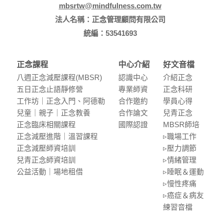
mbsrtw@mindfulness.com.tw
法人名稱：正念管理顧問有限公司
統編：53541693
正念課程
中心介紹
好文音檔
八週正念減壓課程(MBSR)
認識中⼼
介紹正念
五⽇正念⽌語靜修營
專業師資
正念科研
⼯作坊｜正念入門、阿德勒
合作邀約
學員⼼得
兒童｜親⼦｜正念教養
合作論⽂
兒青正念
正念臨床相關課程
國際認證
MBSR師培
正念減壓進階｜溫習課程
▹職場⼯作
正念減壓師資培訓
▹壓⼒調節
兒青正念師資培訓
▹情緒管理
公益活動｜場地租借
▹睡眠＆運動
▹慢性疼痛
▹癌症＆病友
練習⾳檔