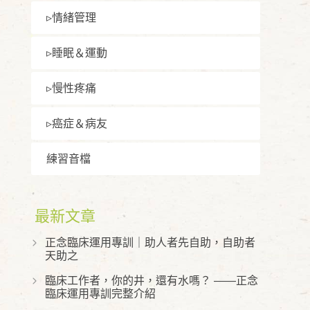
▹情緒管理
▹睡眠＆運動
▹慢性疼痛
▹癌症＆病友
練習⾳檔
最新文章
正念臨床運用專訓｜助人者先自助，自助者
天助之
臨床工作者，你的井，還有水嗎？ ——正念
臨床運用專訓完整介紹