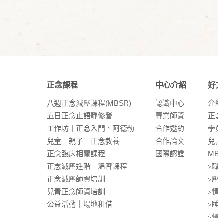
正念課程
中心介紹
好
八週正念減壓課程(MBSR)
認識中⼼
介
五⽇正念⽌語靜修營
專業師資
正
⼯作坊｜正念入門、阿德勒
合作邀約
學
兒童｜親⼦｜正念教養
合作論⽂
兒
正念臨床相關課程
國際認證
M
正念減壓進階｜溫習課程
▹
正念減壓師資培訓
▹
兒青正念師資培訓
▹
公益活動｜場地租借
▹
▹