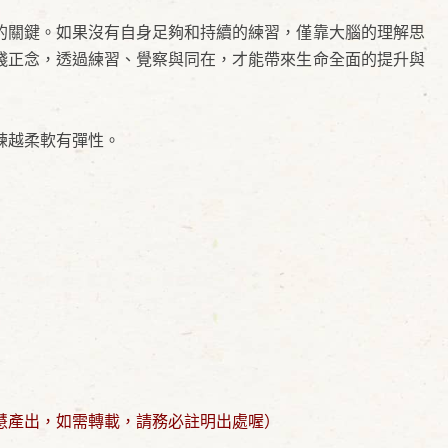
的關鍵。如果沒有自身足夠和持續的練習，僅靠大腦的理解思
踐正念，透過練習、覺察與同在，才能帶來生命全面的提升與
練越柔軟有彈性。
慧產出，如需轉載，請務必註明出處喔）