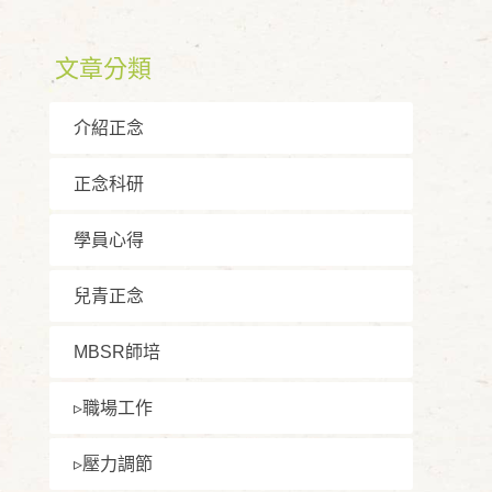
文章分類
介紹正念
正念科研
學員⼼得
兒青正念
MBSR師培
▹職場⼯作
▹壓⼒調節