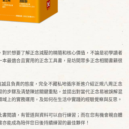
，對於想要了解正念減壓的精隨和核心價值，不論是初學讀者
一本最適合且實用的正念工具書，是坊間眾多正念相關書籍很
現真誠且負責的態度，完全不藏私地循序漸進介紹正規八周正念
習的步驟及清楚陳述關鍵重點，並提出對當代正念易被誤解混
領域上的實務運用，及如何在生活中實踐的經驗覺察與反思。
此書閱讀，有管道與資料可以自行練習；而在您有機會親自體
書亦能成為陪伴您日後持續練習的最佳夥伴！