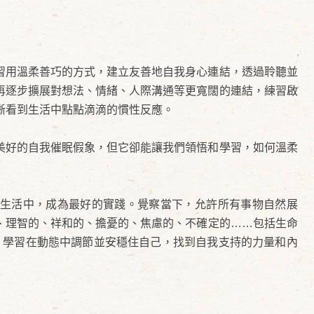
習用溫柔善巧的方式，建立友善地自我身心連結，透過聆聽並
再逐步擴展對想法、情緒、人際溝通等更寬闊的連結，練習啟
晰看到生活中點點滴滴的慣性反應。
美好的自我催眠假象，但它卻能讓我們領悟和學習，如何溫柔
生活中，成為最好的實踐。覺察當下，允許所有事物自然展
、理智的、祥和的、擔憂的、焦慮的、不確定的……包括生命
.．學習在動態中調節並安穩住自己，找到自我支持的力量和內