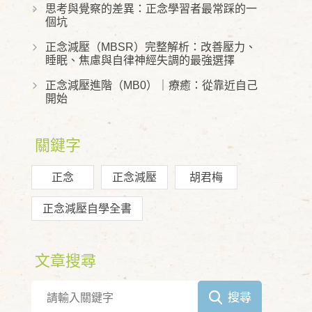
思考與覺察的差異：正念學習者最常踩的一
個坑
正念減壓（MBSR）完整解析：改善壓力、
睡眠、焦慮與自律神經失調的最強選擇
正念減壓進階（MB0）｜療癒：從靠近自己
開始
關鍵字
正念
正念減壓
胡君梅
正念減壓自學全書
文章搜尋
搜尋