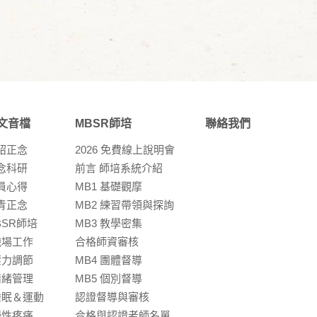
文音檔
MBSR師培
聯絡我們
紹正念
2026 免費線上說明會
念科研
前言 師培系統介紹
員⼼得
MB1 基礎觀摩
青正念
MB2 練習帶領與探詢
BSR師培
MB3 教學密集
職場⼯作
合格師資審核
壓⼒調節
MB4 團體督導
情緒管理
MB5 個別督導
睡眠＆運動
認證督導與審核
慢性疼痛
合格與認證老師名單