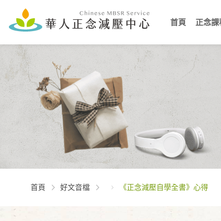
首頁
正念課
首頁
好文音檔
《正念減壓自學全書》心得