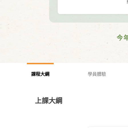
今
課程大綱
學員體驗
上課大綱