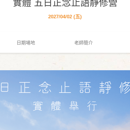
實體 五日正念止語靜修營
2027/04/02 (五)
日期場地
老師簡介