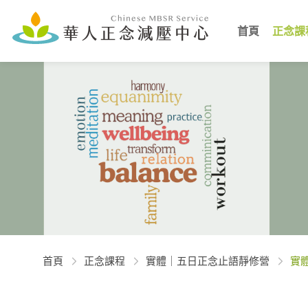
首頁
正念課
首頁
正念課程
實體｜五日正念止語靜修營
實