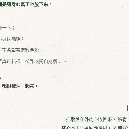
而是讓身心真正地放下來。
靜一下；
心與世隔絕；
但不希望有宗教色彩；
習真正扎根，卻難以獨自持續…‥
。
，都很歡迎一起來。
把散落在外的心收回來，
獲得
當心不再忙著回應世界，
才能安