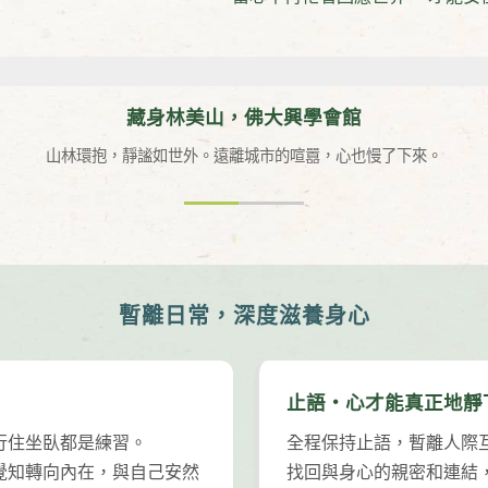
藏身林美山，佛大興學會館
山林環抱，靜謐如世外。遠離城市的喧囂，心也慢了下來。
暫離日常，深度滋養身心
止語・心才能真正地靜
行住坐臥都是練習。
全程保持止語，暫離人際
覺知轉向內在，與自己安然
找回與身心的親密和連結