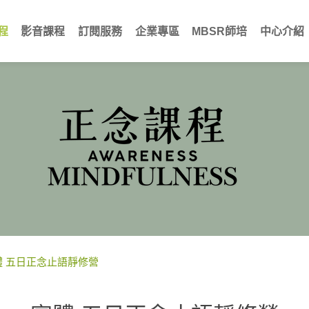
程
影音課程
訂閱服務
企業專區
MBSR師培
中心介紹
體 五日正念止語靜修營