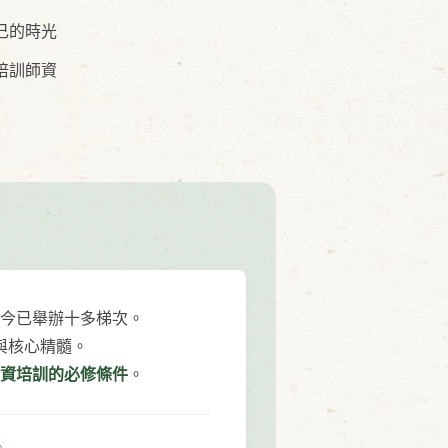
己的時光
培訓師資
今已舉辦十多梯次。
與核心精髓。
資培訓的必修條件
。