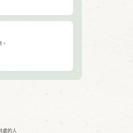
常。
共處的人