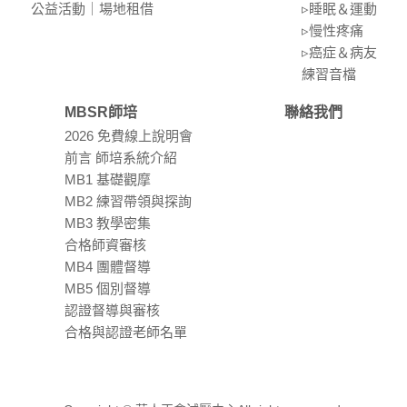
公益活動｜場地租借
▹睡眠＆運動
▹慢性疼痛
▹癌症＆病友
練習⾳檔
MBSR師培
聯絡我們
2026 免費線上說明會
前言 師培系統介紹
MB1 基礎觀摩
MB2 練習帶領與探詢
MB3 教學密集
合格師資審核
MB4 團體督導
MB5 個別督導
認證督導與審核
合格與認證老師名單