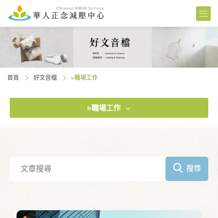
首頁
好文音檔
▹職場⼯作
▹職場⼯作
搜尋