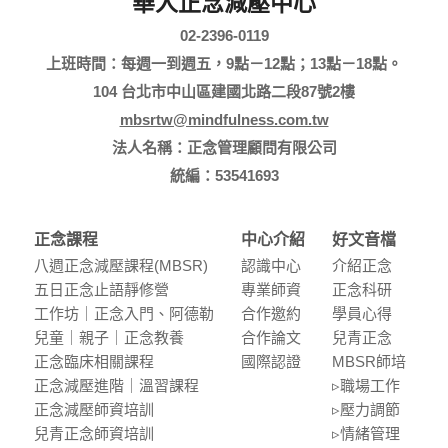
華人正念減壓中心
02-2396-0119
上班時間：每週一到週五，9點－12點；13點－18點。
104 台北市中山區建國北路二段87號2樓
mbsrtw@mindfulness.com.tw
法人名稱：正念管理顧問有限公司
統編：53541693
正念課程
中心介紹
好文音檔
八週正念減壓課程(MBSR)
認識中⼼
介紹正念
五⽇正念⽌語靜修營
專業師資
正念科研
⼯作坊｜正念入門、阿德勒
合作邀約
學員⼼得
兒童｜親⼦｜正念教養
合作論⽂
兒青正念
正念臨床相關課程
國際認證
MBSR師培
正念減壓進階｜溫習課程
▹職場⼯作
正念減壓師資培訓
▹壓⼒調節
兒青正念師資培訓
▹情緒管理