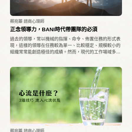
蔡宛蓁 諮商心理師
正念領導力，BANI時代帶團隊的必須
過去的領導，常以機械的指揮、命令、佈置任務的形式表
現，這樣的領導在任務較為單一、比較穩定、規模較小的
組織常常能創造極佳的成績。然而，現代的工作場域多為
跨領域的合作，團隊規模大，過去的領導方式就可能較難
發揮。此外，新世代的工作者，比起組織的前景，更在意
「工作在生活裡的角色、自己在工作中如何被對待、以及
自己對該工作的認同感」，因此，領導者能否激勵員工、
創造共同願景、讓工作者感覺到被重視與認同就顯得極為
重要。而這些面向，小至領導者的一言一行、乃至每一個
決策中，都能清楚地呈現出來。因此，本篇文章將說明正
念與領導力之間的關聯，以及正念的智慧如何實踐於領導
力中。
蔡宛蓁 諮商心理師