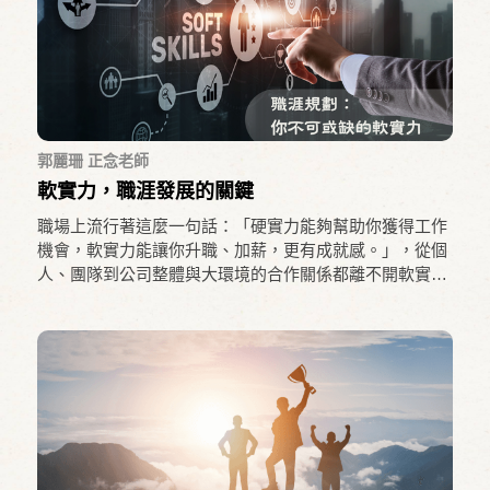
郭麗珊 正念老師
軟實力，職涯發展的關鍵
職場上流行著這麼一句話：「硬實力能夠幫助你獲得工作
機會，軟實力能讓你升職、加薪，更有成就感。」，從個
人、團隊到公司整體與大環境的合作關係都離不開軟實力
的應用。善意溝通最大的阻礙在於內在需求未被滿足。透
過正念練習，覺察自己當下的狀態。如果你當下需要的是
休息，硬著頭皮溝通未必會有好效果。舉例來說，工作很
累手上又正有事情在忙時，同事找你說話，可能回答的是
不耐煩語氣或表情，縱使無心，也很容易破壞關係。練習
正念可以多一份覺察與照顧自己