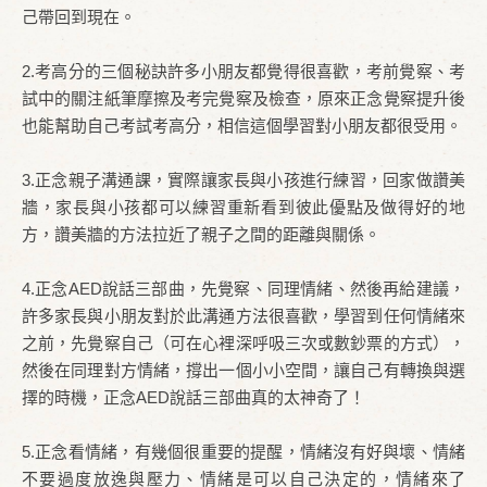
己帶回到現在。
2.考高分的三個秘訣許多小朋友都覺得很喜歡，考前覺察、考
試中的關注紙筆摩擦及考完覺察及檢查，原來正念覺察提升後
也能幫助自己考試考高分，相信這個學習對小朋友都很受用。
3.正念親子溝通課，實際讓家長與小孩進行練習，回家做讚美
牆，家長與小孩都可以練習重新看到彼此優點及做得好的地
方，讚美牆的方法拉近了親子之間的距離與關係。
4.正念AED說話三部曲，先覺察、同理情緒、然後再給建議，
許多家長與小朋友對於此溝通方法很喜歡，學習到任何情緒來
之前，先覺察自己（可在心裡深呼吸三次或數鈔票的方式），
然後在同理對方情緒，撐出一個小小空間，讓自己有轉換與選
擇的時機，正念AED說話三部曲真的太神奇了！
5.正念看情緒，有幾個很重要的提醒，情緒沒有好與壞、情緒
不要過度放逸與壓力、情緒是可以自己決定的，情緒來了