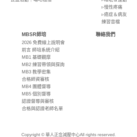
▹慢性疼痛
▹癌症＆病友
練習⾳檔
MBSR師培
聯絡我們
2026 免費線上說明會
前言 師培系統介紹
MB1 基礎觀摩
MB2 練習帶領與探詢
MB3 教學密集
合格師資審核
MB4 團體督導
MB5 個別督導
認證督導與審核
合格與認證老師名單
Copyright © 華人正念減壓中心All rights reserved.