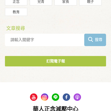
正念
兒青
家長
親子
教育
文章搜尋
搜尋
訂閱電子報
華人正念減壓中心