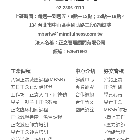
02-2396-0119
上班時間：每週一到週五，9點－12點；13點－18點。
104 台北市中山區建國北路二段87號2樓
mbsrtw@mindfulness.com.tw
法人名稱：正念管理顧問有限公司
統編：53541693
正念課程
中心介紹
好文音檔
八週正念減壓課程(MBSR)
認識中⼼
介紹正念
五⽇正念⽌語靜修營
專業師資
正念科研
⼯作坊｜正念入門、阿德勒
合作邀約
學員⼼得
兒童｜親⼦｜正念教養
合作論⽂
兒青正念
正念臨床相關課程
國際認證
MBSR師培
正念減壓進階｜溫習課程
▹職場⼯作
正念減壓師資培訓
▹壓⼒調節
兒青正念師資培訓
▹情緒管理
公益活動｜場地租借
▹睡眠＆運動