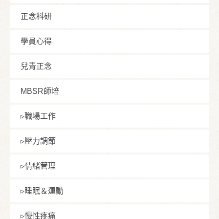
正念科研
學員⼼得
兒青正念
MBSR師培
▹職場⼯作
▹壓⼒調節
▹情緒管理
▹睡眠＆運動
▹慢性疼痛