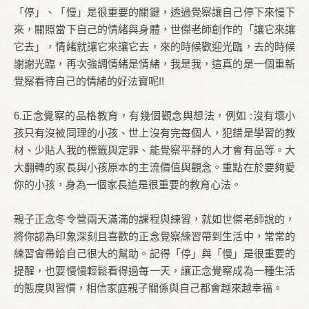
「停」、「慢」是很重要的關鍵，透過覺察讓自己停下來慢下
來，關照當下自己的情緒與身體，世傑老師創作的「讓它來讓
它去」，情緒就讓它來讓它去，來的時候歡迎光臨，去的時候
謝謝光臨，再次強調情緒是情緒，我是我，這真的是一個重新
覺察看待自己的情緒的好法寶呢!!
6.正念覺察的品格教育，有幾個觀念與想法，例如 :沒有壞小
孩只有沒被同理的小孩、世上沒有完每個人，犯錯是學習的教
材、少貼人我的標籤與定罪、能覺察平靜的人才會有品等。大
大翻轉的家長與小孩原本的主流價值與觀念。重點在於要夠愛
你的小孩，身為一個家長這是很重要的教育心法。
親子正念冬令營兩天滿滿的課程與練習，就如世傑老師說的，
將你認為印象深刻且喜歡的正念覺察練習帶到生活中，常常的
練習會帶給自己很大的幫助。記得「停」與「慢」是很重要的
提醒，也要慢慢輕鬆看得過每一天，讓正念覺察成為一種生活
的態度與習慣，相信家庭親子關係與自己都會越來越幸福。