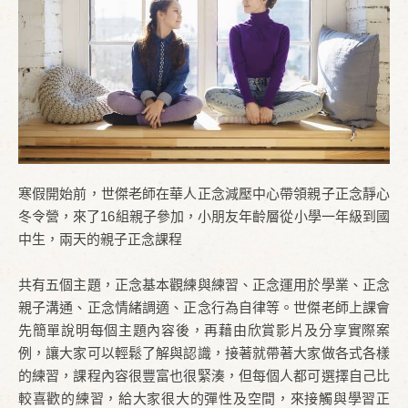
寒假開始前，世傑老師在華人正念減壓中心帶領親子正念靜心
冬令營，來了16組親子參加，小朋友年齡層從小學一年級到國
中生，兩天的親子正念課程
共有五個主題，正念基本觀練與練習、正念運用於學業、正念
親子溝通、正念情緒調適、正念行為自律等。世傑老師上課會
先簡單說明每個主題內容後，再藉由欣賞影片及分享實際案
例，讓大家可以輕鬆了解與認識，接著就帶著大家做各式各樣
的練習，課程內容很豐富也很緊湊，但每個人都可選擇自己比
較喜歡的練習，給大家很大的彈性及空間，來接觸與學習正