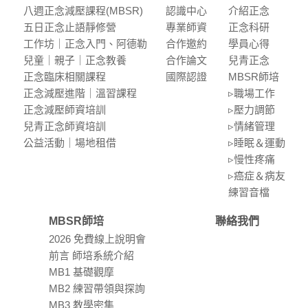
八週正念減壓課程(MBSR)
認識中⼼
介紹正念
五⽇正念⽌語靜修營
專業師資
正念科研
⼯作坊｜正念入門、阿德勒
合作邀約
學員⼼得
兒童｜親⼦｜正念教養
合作論⽂
兒青正念
正念臨床相關課程
國際認證
MBSR師培
正念減壓進階｜溫習課程
▹職場⼯作
正念減壓師資培訓
▹壓⼒調節
兒青正念師資培訓
▹情緒管理
公益活動｜場地租借
▹睡眠＆運動
▹慢性疼痛
▹癌症＆病友
練習⾳檔
MBSR師培
聯絡我們
2026 免費線上說明會
前言 師培系統介紹
MB1 基礎觀摩
MB2 練習帶領與探詢
MB3 教學密集