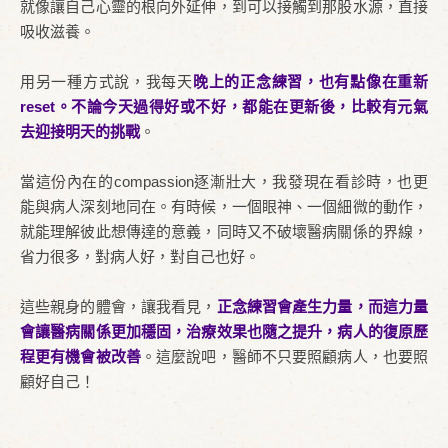
就像讓自己心靈的根向外延伸，到可以接觸到那股水源，直接
吸收滋養。
用另一種方式說，我每天
晚上的正念練習，也有點像在重新
reset。不論今天過得好或不好，都能在更新後，比較有元氣
去迎接明天的挑戰
。
當這份內在的compassion逐漸壯大，我發現在看診時，也更
能與病人深刻地同在。有時候，一個眼神、一個細微的動作，
就能理解彼此想傳達的意義，同時又不破壞醫病關係的界線，
省力很多，對病人好，對自己也好。
這些親身的體會，讓我看見，
正念練習會產生力量，而這力量
會讓醫病關係更加穩固，治療效果也隨之提升，病人的復原歷
程更有機會被改善
。這麼說吧，醫師不只要照顧病人，也要照
顧好自己！