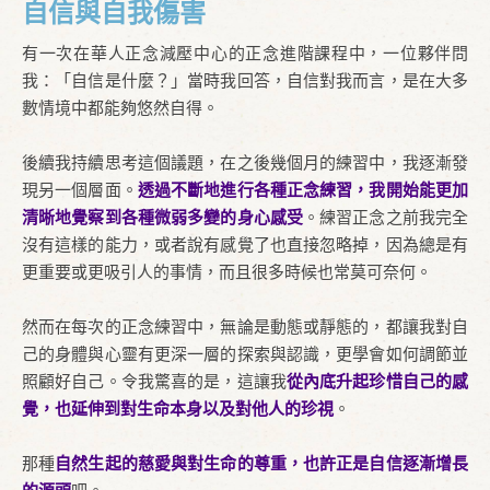
自信與自我傷害
有一次在華人正念減壓中心的正念進階課程中，一位夥伴問
我：「自信是什麼？」當時我回答，自信對我而言，是在大多
數情境中都能夠悠然自得。
後續我持續思考這個議題，在之後幾個月的練習中，我逐漸發
現另一個層面。
透過不斷地進行各種正念練習，我開始能更加
清晰地覺察到各種微弱多變的身心感受
。練習正念之前我完全
沒有這樣的能力，或者說有感覺了也直接忽略掉，因為總是有
更重要或更吸引人的事情，而且很多時候也常莫可奈何。
然而在每次的正念練習中，無論是動態或靜態的，都讓我對自
己的身體與心靈有更深一層的探索與認識，更學會如何調節並
照顧好自己。令我驚喜的是，這讓我
從內底升起珍惜自己的感
覺，也延伸到對生命本身以及對他人的珍視
。
那種
自然生起的慈愛與對生命的尊重，也許正是自信逐漸增長