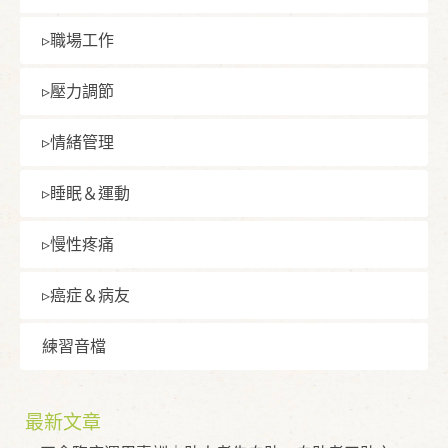
▹職場⼯作
▹壓⼒調節
▹情緒管理
▹睡眠＆運動
▹慢性疼痛
▹癌症＆病友
練習⾳檔
最新文章