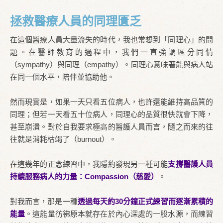
拯救醫療人員的同理匱乏
在這個醫療人員大量流失的時代，我也常想到「同理心」的問
題。在醫師教育的過程中，我們一直強調區分同情
（sympathy）與同理（empathy）。同理心意味著能與病人站
在同一個水平，陪伴並協助他。
然而現實是，如果一天只看五位病人，也許還能維持高品質的
同理；但若一天看五十位病人，同理心的品質很快就會下降，
甚至崩潰。對於自我要求極高的醫護人員而言，隨之而來的往
往就是消耗枯竭了（burnout）。
在這幾年的正念練習中，我隱約發現另一種可能
支撐醫護人員
持續服務病人的力量：Compassion（慈愛）
。
對我而言，那是一種
透過每天約30分鐘正式練習而逐漸累積的
能量
。這能量彷彿原本就存在於內心深處的一股水源，而練習