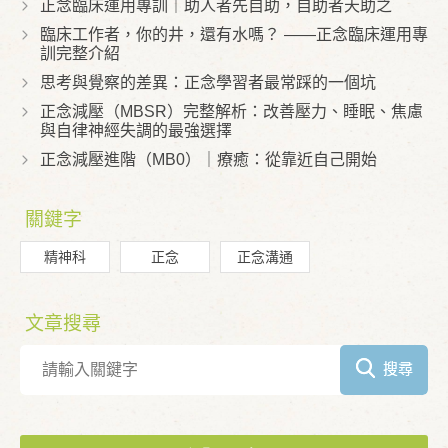
正念臨床運用專訓｜助人者先自助，自助者天助之
臨床工作者，你的井，還有水嗎？ ——正念臨床運用專
訓完整介紹
思考與覺察的差異：正念學習者最常踩的一個坑
正念減壓（MBSR）完整解析：改善壓力、睡眠、焦慮
與自律神經失調的最強選擇
正念減壓進階（MB0）｜療癒：從靠近自己開始
關鍵字
精神科
正念
正念溝通
文章搜尋
搜尋