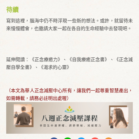
待續
寫到這裡，腦海中仍不時浮現一些新的想法。或許，就留待未
來慢慢體會，也邀請大家一起在各自的生命經驗中去發現吧。
延伸閱讀：《正念療癒力》、《自我療癒正念書》、《正念減
壓自學全書》、《渴求的心靈》
（本文為華人正念減壓中心所有，讓我們一起尊重智慧產出，
如需轉載，請務必註明出處喔）