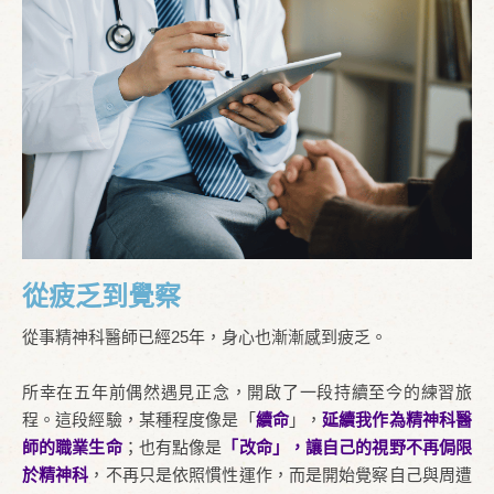
從疲乏到覺察
從事精神科醫師已經25年，身心也漸漸感到疲乏。
所幸在五年前偶然遇見正念，開啟了一段持續至今的練習旅
程。這段經驗，某種程度像是「
續命
」，
延續我作為精神科醫
師的職業生命
；也有點像是
「改命」，讓自己的視野不再侷限
於精神科
，不再只是依照慣性運作，而是開始覺察自己與周遭