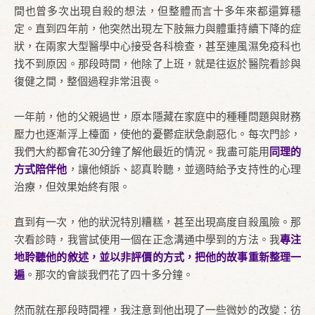
間也曾多次出現自殺的想法，但整體而言十多年來都還算穩
定。直到四年前，他突然出現左下肢無力與體重持續下降的症
狀，在兩家大型醫學中心接受各科檢查，甚至連風濕免疫科也
找不到原因。那段時間，他除了上班，就是往返於醫院看診與
復健之間，整個過程非常沮喪。
一年前，他的父親過世，原本隱藏在家庭中的種種問題與財務
壓力也逐漸浮上檯面，使他的憂鬱症狀急劇惡化。每次門診，
我們大約都會花30分鐘了解他最近的情況。我盡可能用
同理的
方式陪伴他
，讓他傾訴、認真聆聽，並適時給予支持性的心理
治療，但效果始終有限。
直到有一次，他的狀況特別糟糕，甚至出現高度自殺風險。那
次看診時，我嘗試使用一個在正念溝通中學到的方法。我
專注
地聆聽他的敘述，並以非評價的方式，把他的故事重新整理一
遍
。那次的會談我們花了四十多分鐘。
然而就在那段時間裡，我注意到他出現了一些微妙的改變：彷