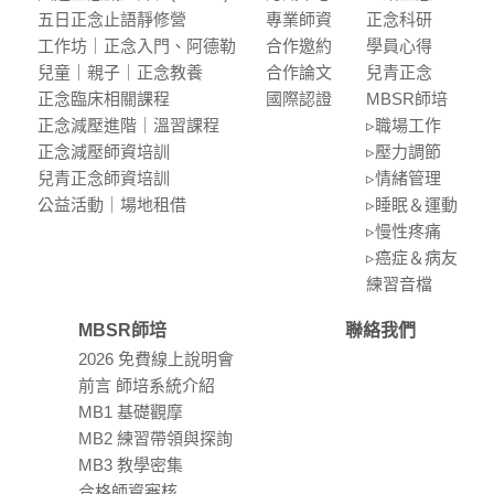
五⽇正念⽌語靜修營
專業師資
正念科研
⼯作坊｜正念入門、阿德勒
合作邀約
學員⼼得
兒童｜親⼦｜正念教養
合作論⽂
兒青正念
正念臨床相關課程
國際認證
MBSR師培
正念減壓進階｜溫習課程
▹職場⼯作
正念減壓師資培訓
▹壓⼒調節
兒青正念師資培訓
▹情緒管理
公益活動｜場地租借
▹睡眠＆運動
▹慢性疼痛
▹癌症＆病友
練習⾳檔
MBSR師培
聯絡我們
2026 免費線上說明會
前言 師培系統介紹
MB1 基礎觀摩
MB2 練習帶領與探詢
MB3 教學密集
合格師資審核