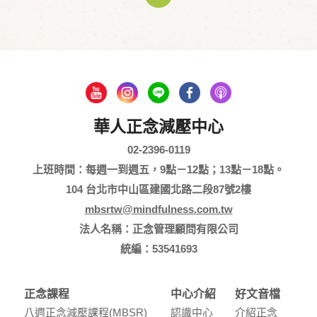
華人正念減壓中心
02-2396-0119
上班時間：每週一到週五，9點－12點；13點－18點。
104 台北市中山區建國北路二段87號2樓
mbsrtw@mindfulness.com.tw
法人名稱：正念管理顧問有限公司
統編：53541693
正念課程
中心介紹
好文音檔
八週正念減壓課程(MBSR)
認識中⼼
介紹正念