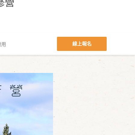
修營
線上報名
費用