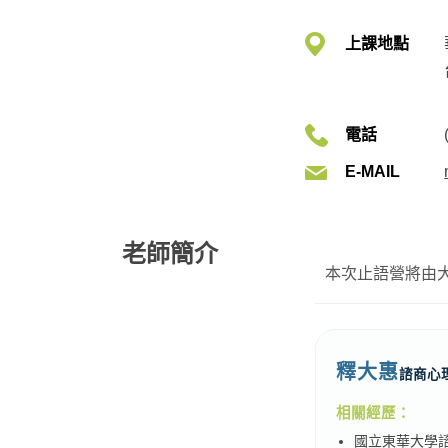
上課地點
電話
E-MAIL
老師簡介
本次止語營將由
釋大惠
諮商心
相關經歷：
國立東華大學