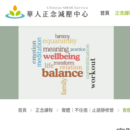
首頁
正念課
首頁
正念課程
實體｜不住宿｜止語靜修營
實