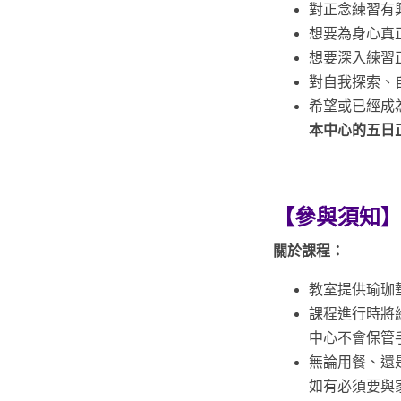
對正念練習有
想要為身心真
想要深入練習
對自我探索、
希望或已經成為
本中心的五日
【參與須知
關於課程：
教室提供瑜珈
課程進行時將
中心不會保管
無論用餐、還
如有必須要與