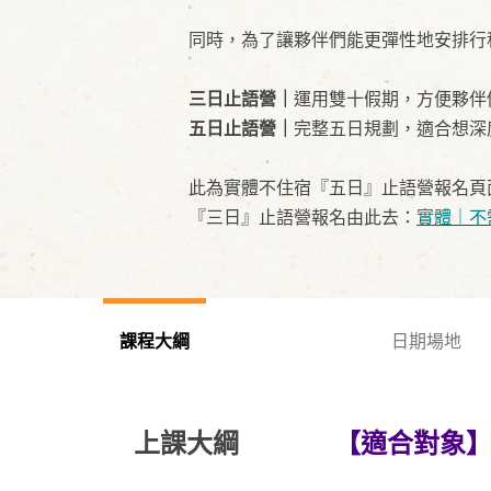
同時，為了讓夥伴們能更彈性地安排行
三日止語營｜
運用雙十假期，方便夥伴
五日止語營｜
完整五日規劃，適合想深
此為實體不住宿『五日』止語營報名頁
『三日』止語營報名由此去：
實體｜不
課程大綱
日期場地
上課大綱
【適合對象