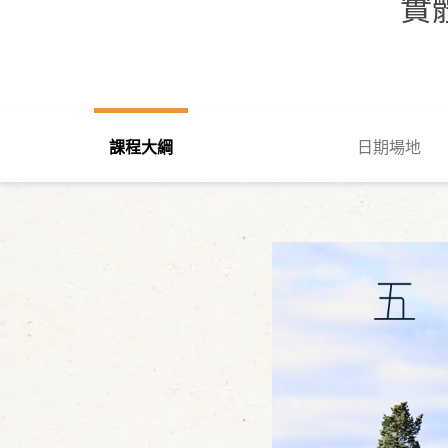
實
課程大綱
日期場地