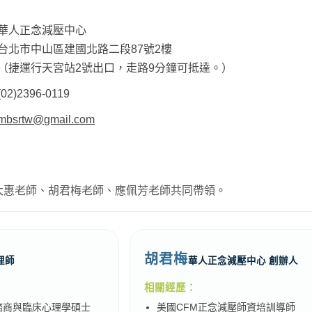
華人正念減壓中心
台北市中山區建國北路二段87號2樓
（捷運行天宮站2號出口，走路9分鐘可抵達。）
(02)2396-0119
mbsrtw@gmail.com
大惠老師、胡君梅老師、應佩芳老師共同帶領。
胡君梅
理師
華人正念減壓中心 創辦人
相關經歷：
諮商與臨床心理學碩士
美國CFM正念減壓師資培訓導師