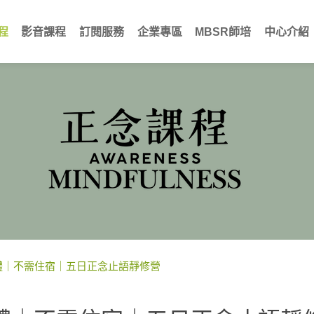
程
影音課程
訂閱服務
企業專區
MBSR師培
中心介紹
體｜不需住宿｜五日正念止語靜修營