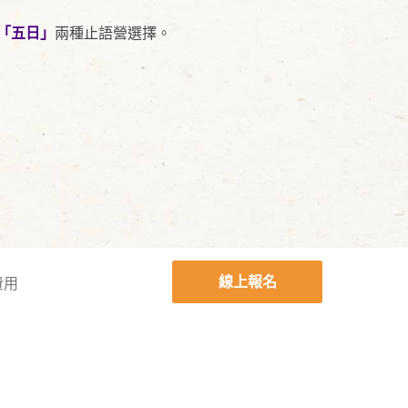
「五日」
兩種止語營選擇。
線上報名
費用