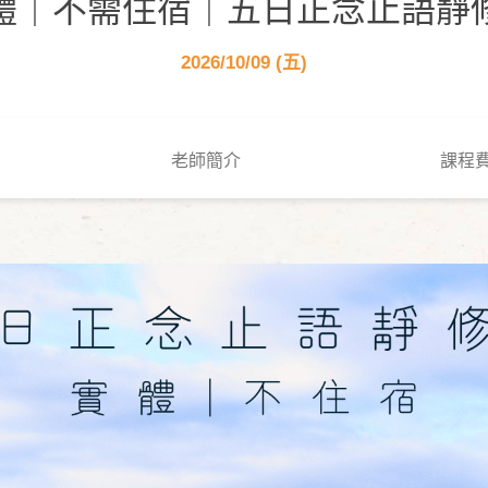
體｜不需住宿｜五日正念止語靜
2026/10/09 (五)
老師簡介
課程