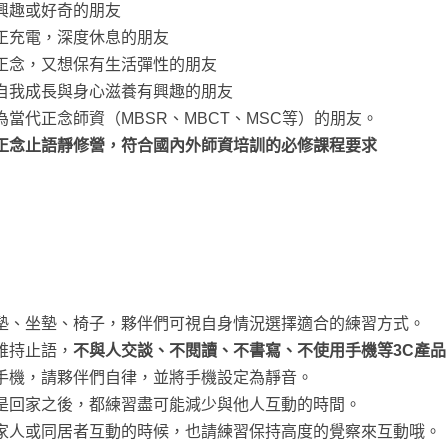
興趣或好奇的朋友
正充電，深度休息的朋友
正念，又想保有生活彈性的朋友
自我成長與身心滋養有興趣的朋友
當代正念師資（MBSR、MBCT、MSC等）的朋友。
正念止語靜修營，符合國內外師資培訓的必修課程要求
】
墊、坐墊、椅子，夥伴們可視自身情況選擇適合的練習方式。
維持止語，
不與人交談、不閱讀、不書寫、不使用手機等3C產品
手機，請夥伴們自律，並將手機設定為靜音。
是回家之後，都練習盡可能減少與他人互動的時間。
家人或同居者互動的時候，也請練習保持高度的覺察來互動哦。