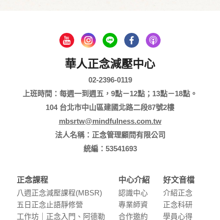
華人正念減壓中心
02-2396-0119
上班時間：每週一到週五，9點－12點；13點－18點。
104 台北市中山區建國北路二段87號2樓
mbsrtw@mindfulness.com.tw
法人名稱：正念管理顧問有限公司
統編：53541693
正念課程
中心介紹
好文音檔
八週正念減壓課程(MBSR)
認識中⼼
介紹正念
五⽇正念⽌語靜修營
專業師資
正念科研
⼯作坊｜正念入門、阿德勒
合作邀約
學員⼼得