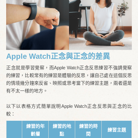
Apple Watch正念與正念的差異
正念就是學習覺察，而Apple Watch正念反思練習不強調覺察
的練習，比較常有的練習是體驗的反思，讓自己處在這個反思
的情境幾分鐘來反省、映照或思考當下的練習主題，兩者還是
有不太一樣的地方。
以下以表格方式簡單說明Apple Watch正念反思與正念的比
較：
練習的年
練習的地
練習的時
練習主題
齡層
點
間