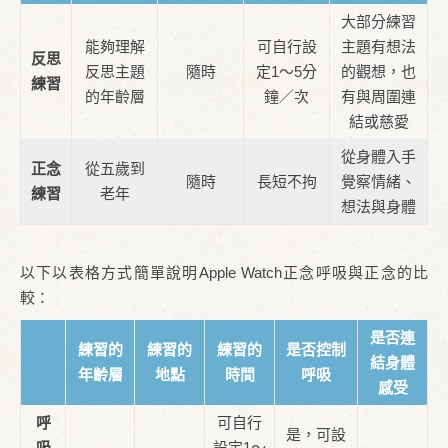
大部分練習
能夠理解
可自行設
主題有想法
反思
反思主題
隨時
定1～5分
的觀想，也
練習
的年齡層
鐘／次
有與周圍連
結或慈愛
從身體入手
正念
從五歲到
隨時
長短不拘
覺察情緒、
練習
老年
想法與身體
以下以表格方式簡單說明Apple Watch正念呼吸與正念的比
較：
是否連
練習的
練習的
練習的
是否控制
結身體
年齡層
地點
時間
呼吸
感受
呼
可自行
是，可設
吸
設定1～