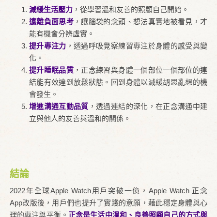
減緩生活壓力
，從學習溫和友善的照顧自己開始。
遠離負面思考
，讓腦袋的念頭、想法真實地被看見，才
能有機會分辨虛實。
提升專注力
，透過呼吸覺察練習專注於身體的感受與變
化。
提升睡眠品質
，正念練習與身體一個部位一個部位的連
結能有效達到放鬆狀態。回到身體以減緩胡思亂想的機
會發生。
增進溝通互動品質
，透過連結的深化，在正念溝通中建
立與他人的友善與溫和的關係。
結論
2022年全球Apple Watch用戶突破一億，Apple Watch 正念
App改版後，用戶們也提升了實踐的意願，藉此穩定身體與心
理的專注與平衡。
正念是生活中溫和、良善照顧自己的方式與