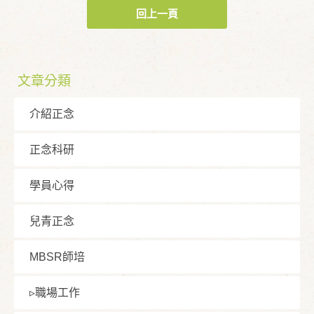
回上一頁
文章分類
介紹正念
正念科研
學員⼼得
兒青正念
MBSR師培
▹職場⼯作