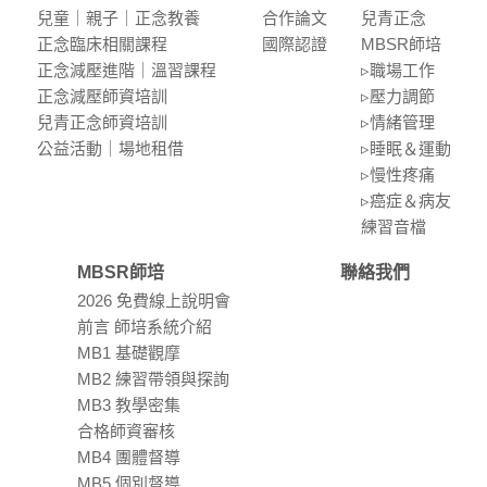
兒童｜親⼦｜正念教養
合作論⽂
兒青正念
正念臨床相關課程
國際認證
MBSR師培
正念減壓進階｜溫習課程
▹職場⼯作
正念減壓師資培訓
▹壓⼒調節
兒青正念師資培訓
▹情緒管理
公益活動｜場地租借
▹睡眠＆運動
▹慢性疼痛
▹癌症＆病友
練習⾳檔
MBSR師培
聯絡我們
2026 免費線上說明會
前言 師培系統介紹
MB1 基礎觀摩
MB2 練習帶領與探詢
MB3 教學密集
合格師資審核
MB4 團體督導
MB5 個別督導