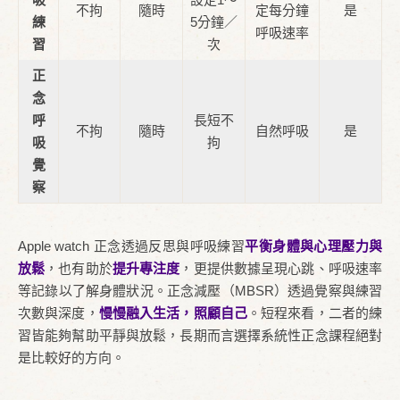
不拘
隨時
定每分鐘
是
練
5分鐘／
呼吸速率
習
次
正
念
呼
長短不
不拘
隨時
自然呼吸
是
吸
拘
覺
察
Apple watch 正念透過反思與呼吸練習
平衡身體與心理壓力與
放鬆
，也有助於
提升專注度
，更提供數據呈現心跳、呼吸速率
等記錄以了解身體狀況。正念減壓（MBSR）透過覺察與練習
次數與深度，
慢慢融入生活，照顧自己
。短程來看，二者的練
習皆能夠幫助平靜與放鬆，長期而言選擇系統性正念課程絕對
是比較好的方向。