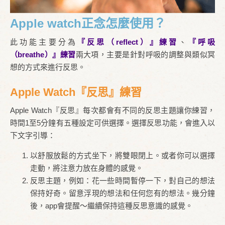
Apple watch正念怎麼使用？
此功能主要分為
『反思（reflect）』練習
、
『呼吸
（breathe）』練習
兩大項，主要是針對呼吸的調整與類似冥
想的方式來進行反思。
Apple Watch『反思』練習
Apple Watch『反思』每次都會有不同的反思主題讓你練習，
時間1至5分鐘有五種設定可供選擇。選擇反思功能，會進入以
下文字引導：
以舒服放鬆的方式坐下，將雙眼閉上。或者你可以選擇
走動，將注意力放在身體的感覺。
反思主題，例如：花一些時間暫停一下，對自己的想法
保持好奇。留意浮現的想法和任何您有的想法。幾分鐘
後，app會提醒～繼續保持這種反思意識的感覺。