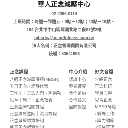
華人正念減壓中心
02-2396-0119
上班時間：每週一到週五，9點－12點；13點－18點。
104 台北市中山區建國北路二段87號2樓
mbsrtw@mindfulness.com.tw
法人名稱：正念管理顧問有限公司
統編：53541693
正念課程
中心介紹
好文音檔
八週正念減壓課程(MBSR)
認識中⼼
介紹正念
五⽇正念⽌語靜修營
專業師資
正念科研
⼯作坊｜正念入門、阿德勒
合作邀約
學員⼼得
兒童｜親⼦｜正念教養
合作論⽂
兒青正念
正念臨床相關課程
國際認證
MBSR師培
正念減壓進階｜溫習課程
▹職場⼯作
正念減壓師資培訓
▹壓⼒調節
兒青正念師資培訓
▹情緒管理