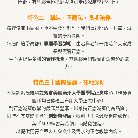
因此，有些夥伴也把師資培訓當成深度學習在上。
特色二｜單純、不藏私，長期陪伴
這裡沒有小圈圈，也不需要討好誰。我們重視開放、共享、誠
實的學習氛圍。
每屆師培學員都有
專屬學習群組
，由君梅老師一路陪伴大家成
長與實踐正念。
中心更提供
多樣的實作機會
，幫助夥伴們紮實正念帶領的能
力。
特色三｜國際認證，在地深耕
本培訓系統
傳承並落實美國麻州大學醫學院正念中心
（現師資
團隊均已移植至布朗大學正念中心）
對正念減壓教學的嚴謹與豐厚，以維持正念減壓的高品質；
同時在其基礎下進行
創新與發展
，獨創「正念減壓進階課程」
與「MB2練習與帶領」兩階段課程，
以提供更符合華人社會文化及需求的正念教學內容。