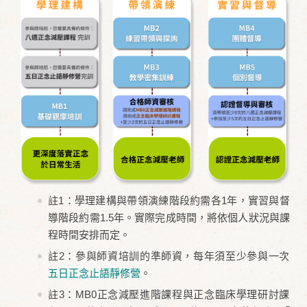
註1：學理建構與帶領演練階段約需各1年，實習與督
導階段約需1.5年。實際完成時間，將依個人狀況與課
程時間安排而定。
註2：參與師資培訓的準師資，每年須至少參與一次
五日正念止語靜修營
。
註3：MB0正念減壓進階課程與正念臨床學理研討課