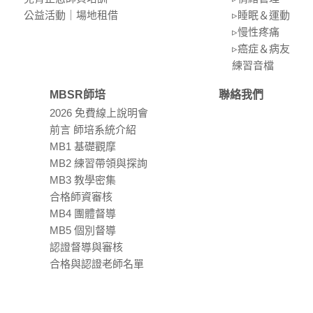
公益活動｜場地租借
▹睡眠＆運動
▹慢性疼痛
▹癌症＆病友
練習⾳檔
MBSR師培
聯絡我們
2026 免費線上說明會
前言 師培系統介紹
MB1 基礎觀摩
MB2 練習帶領與探詢
MB3 教學密集
合格師資審核
MB4 團體督導
MB5 個別督導
認證督導與審核
合格與認證老師名單