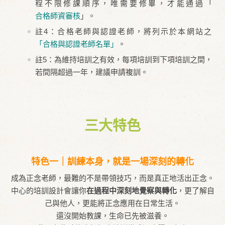
程不限修課順序，唯需要修畢，才能通過「
合格師資審核
」。
註4：合格老師與認證老師，將列示於本網站之
「合格與認證老師名單」
。
註5：為維持培訓之有效，每項培訓到下項培訓之間，
若間隔超過一年，建議申請複訓。
三大特色
特色一｜訓練本身，就是一場深刻的轉化
成為正念老師，最難的不是帶領技巧，而是真正地活出正念。
中心的培訓設計會讓你
在過程中深刻地覺察與轉化
，更了解自
己與他人，更能將正念應用在日常生活。
還沒開始教課，生命已先被滋養。