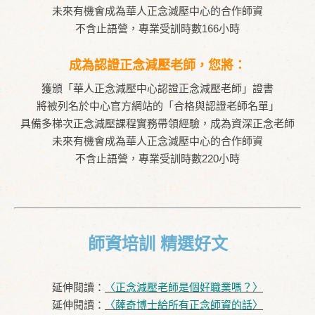
未來有機會成為華人正念減壓中心的合作師資
不含止語營，專業受訓時數166小時
成為認證正念減壓老師，您將：
獲頒「華人正念減壓中心認證正念減壓老師」證書
將被列名於中心官方網站的「合格與認證老師名單」
具備多梯次正念減壓課程實務帶領經驗，成為資深正念老師
未來有機會成為華人正念減壓中心的合作師資
不含止語營，專業受訓時數220小時
師資培訓 精選好文
延伸閱讀：
〈
正念減壓老師是個好職業嗎？〉
延伸閱讀：
〈
薩奇博士給所有正念師資的話〉