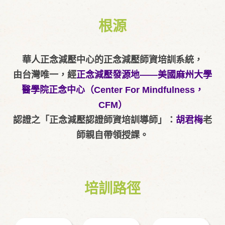
根源
華人正念減壓中心的正念減壓師資培訓系統，
由台灣唯一，經
正念減壓發源地——美國麻州大學
醫學院正念中心（Center For Mindfulness，
CFM）
認證之「正念減壓認證師資培訓導師」：
胡君梅
老
師親自帶領授課。
培訓路徑