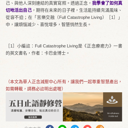
己、與他人深刻連結的真實寫照。透過正念，
我學會了如何真
切地活出自己
，期待在未來的日子裡，生活能持續充滿風味、
從容不迫；在「苦樂交融（Full Catastrophe Living）［1］」
中，讓煩惱減少、喜悅增多，智慧悄然生長。
［1］小編註：Full Catastrophe Living是《正念療癒力》一書
的英文書名，作者：卡巴金博士。
（本文為華人正念減壓中心所有，讓我們一起尊重智慧產出，
如需轉載，請務必註明出處喔）