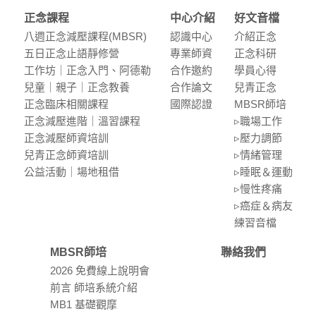
正念課程
中心介紹
好文音檔
八週正念減壓課程(MBSR)
認識中⼼
介紹正念
五⽇正念⽌語靜修營
專業師資
正念科研
⼯作坊｜正念入門、阿德勒
合作邀約
學員⼼得
兒童｜親⼦｜正念教養
合作論⽂
兒青正念
正念臨床相關課程
國際認證
MBSR師培
正念減壓進階｜溫習課程
▹職場⼯作
正念減壓師資培訓
▹壓⼒調節
兒青正念師資培訓
▹情緒管理
公益活動｜場地租借
▹睡眠＆運動
▹慢性疼痛
▹癌症＆病友
練習⾳檔
MBSR師培
聯絡我們
2026 免費線上說明會
前言 師培系統介紹
MB1 基礎觀摩