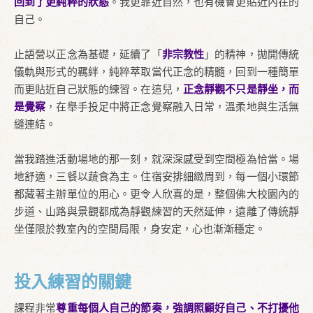
回到了更純粹的狀態
。我更靠近自然，也有機會更貼近內在的
自己。
止語營以正念為基礎，延續了「
非宗教性
」的精神，拋開傳統
儀軌與形式的羈絆，純粹萃取當代正念的精髓，回到一種簡單
而更貼近自己狀態的練習。在這兒，
正念靜觀不只是靜坐，而
是覺察
，在舉手投足中將正念覺察融入日常，溫柔地與生活無
縫連結。
當我踏進活動場地的那一刻，就深深感受到空間極為恰當。場
地舒適，三餐以蔬食為主。住宿安排細緻周到，每一個小環節
都藏著主辦單位的用心。更令人欣喜的是，整個佛大校園內的
步道、山路與景觀都成為靜觀練習的天然延伸，遠離了傳統靜
坐僅限於教室內的空間局限，身安定，心也漸漸穩定。
投入練習的關鍵
課程非常
尊重每個人自己的節奏，強調照顧好自己、不打擾他