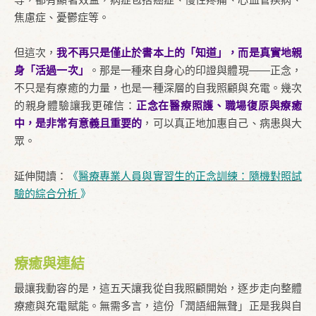
焦慮症、憂鬱症等。
但這次，
我不再只是僅止於書本上的「知道」，而是真實地親
身「活過一次」
。那是一種來自身心的印證與體現——正念，
不只是有療癒的力量，也是一種深層的自我照顧與充電。幾次
的親身體驗讓我更確信：
正念在醫療照護、職場復原與療癒
中，是非常有意義且重要的
，可以真正地加惠自己、病患與大
眾。
延伸閱讀：
《
醫療專業人員與實習生的正念訓練：隨機對照試
驗的綜合分析
》
療癒與連結
最讓我動容的是，這五天讓我從自我照顧開始，逐步走向整體
療癒與充電賦能。無需多言，這份「潤語細無聲」正是我與自