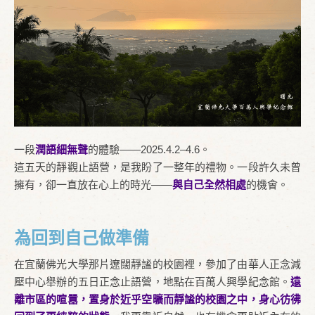
一段
潤語細無聲
的體驗——2025.4.2–4.6。
這五天的靜觀止語營，是我盼了一整年的禮物。一段許久未曾
擁有，卻一直放在心上的時光——
與自己全然相處
的機會。
為回到自己做準備
在宜蘭佛光大學那片遼闊靜謐的校園裡，參加了由華人正念減
壓中心舉辦的五日正念止語營，地點在百萬人興學紀念館。
遠
離市區的喧囂，置身於近乎空曠而靜謐的校園之中，身心彷彿