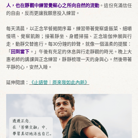
人，也在靜觀中練習覺察心之所向自然的流動
。這份充滿信任
的自由，反而更讓我願意投入練習。
每天清晨，以正念早餐揭開序幕，練習帶著覺察盛飯菜、細嚼
慢嚥、覺察飢飽；接著靜坐、身體掃描、正念瑜伽伸展與行
走，動靜交替進行。每30分鐘的鈴聲，就像一個溫柔的提醒：
「
回到當下
。」午後有充足的休息與行走靜觀的時光。晚上大
惠老師的講課與正念練習，靜靜梳理一天的身與心。然後帶著
平靜的心，安然入睡。
延伸閱讀：
《止語營｜原來我如此內耗》