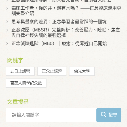
臨床工作者，你的井，還有水嗎？ ——正念臨床運用專
訓完整介紹
思考與覺察的差異：正念學習者最常踩的一個坑
正念減壓（MBSR）完整解析：改善壓力、睡眠、焦慮
與自律神經失調的最強選擇
正念減壓進階（MB0）｜療癒：從靠近自己開始
關鍵字
五日止語營
正念止語營
佛光大學
百萬人興學紀念館
文章搜尋
搜尋