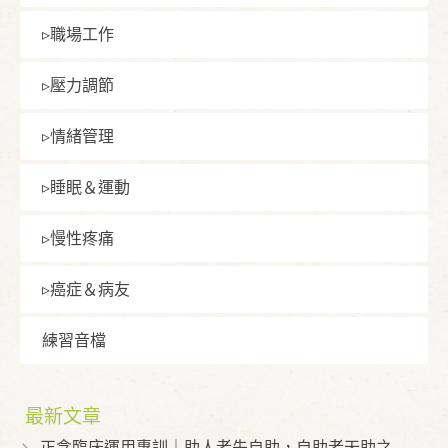
▹職場⼯作
▹壓⼒調節
▹情緒管理
▹睡眠＆運動
▹慢性疼痛
▹癌症＆病友
練習⾳檔
最新文章
正念臨床運用專訓｜助人者先自助，自助者天助之