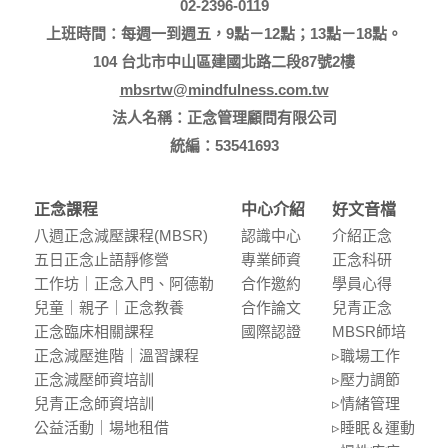
02-2396-0119
上班時間：每週一到週五，9點－12點；13點－18點。
104 台北市中山區建國北路二段87號2樓
mbsrtw@mindfulness.com.tw
法人名稱：正念管理顧問有限公司
統編：53541693
正念課程
中心介紹
好文音檔
八週正念減壓課程(MBSR)
認識中⼼
介紹正念
五⽇正念⽌語靜修營
專業師資
正念科研
⼯作坊｜正念入門、阿德勒
合作邀約
學員⼼得
兒童｜親⼦｜正念教養
合作論⽂
兒青正念
正念臨床相關課程
國際認證
MBSR師培
正念減壓進階｜溫習課程
▹職場⼯作
正念減壓師資培訓
▹壓⼒調節
兒青正念師資培訓
▹情緒管理
公益活動｜場地租借
▹睡眠＆運動