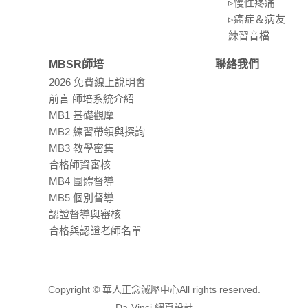
▹慢性疼痛
▹癌症＆病友
練習⾳檔
MBSR師培
聯絡我們
2026 免費線上說明會
前言 師培系統介紹
MB1 基礎觀摩
MB2 練習帶領與探詢
MB3 教學密集
合格師資審核
MB4 團體督導
MB5 個別督導
認證督導與審核
合格與認證老師名單
Copyright © 華人正念減壓中心All rights reserved.
Da-Vinci
網頁設計