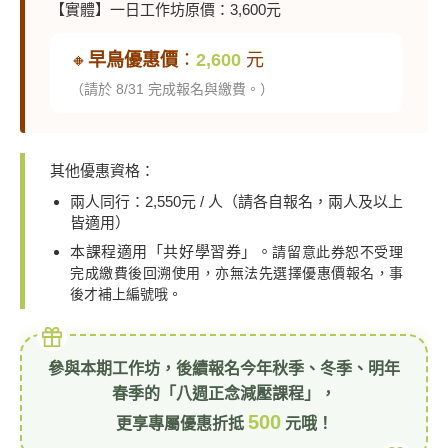
【實體】一日工作坊原價：3,600元
🔸
早鳥優惠價
：
2,600
元
（請於 8/31 完成報名與繳費。）
其他優惠資格：
兩人同行：2,550元 / 人（請各自報名，兩人及以上
皆適用）
本課程適用「共好學習券」。
請留意此券恕不受理
完成繳費後回溯使用，亦無法先選擇優惠價報名，事
後才補上編號哦。
參與本期工作坊，後續報名今年秋季、冬季、明年
春季的「八週正念減壓課程」，
500
更享專屬優惠折抵
元哦！