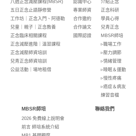
八週正念減壓課程(MBSR)
認識中⼼
介紹正念
五⽇正念⽌語靜修營
專業師資
正念科研
⼯作坊｜正念入門、阿德勒
合作邀約
學員⼼得
兒童｜親⼦｜正念教養
合作論⽂
兒青正念
正念臨床相關課程
國際認證
MBSR師培
正念減壓進階｜溫習課程
▹職場⼯作
正念減壓師資培訓
▹壓⼒調節
兒青正念師資培訓
▹情緒管理
公益活動｜場地租借
▹睡眠＆運動
▹慢性疼痛
▹癌症＆病友
練習⾳檔
MBSR師培
聯絡我們
2026 免費線上說明會
前言 師培系統介紹
MB1 基礎觀摩