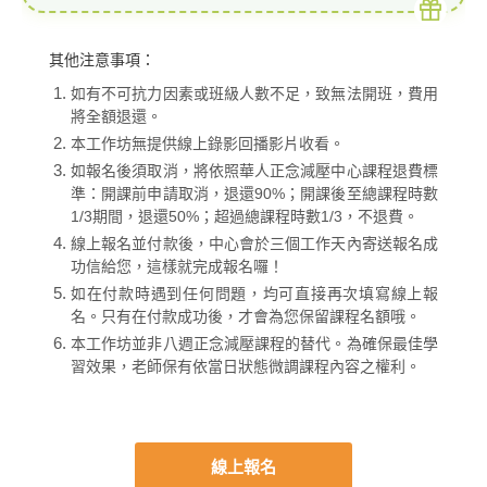
其他注意事項：
如有不可抗力因素或班級人數不足，致無法開班，費用
將全額退還。
本工作坊無提供線上錄影回播影片收看。
如報名後須取消，將依照華人正念減壓中心課程退費標
準：開課前申請取消，退還90%；開課後至總課程時數
1/3期間，退還50%；超過總課程時數1/3，不退費。
線上報名並付款後，中心會於三個工作天內寄送報名成
功信給您，這樣就完成報名囉！
如在付款時遇到任何問題，均可直接再次填寫線上報
名。只有在付款成功後，才會為您保留課程名額哦。
本工作坊並非八週正念減壓課程的替代。為確保最佳學
習效果，老師保有依當日狀態微調課程內容之權利。
線上報名