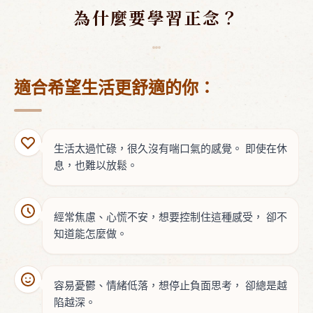
為什麼要學習正念？
適合希望生活更舒適的你：
生活太過忙碌，很久沒有喘口氣的感覺。
即使在休
息，也難以放鬆。
經常焦慮、心慌不安，想要控制住這種感受，
卻不
知道能怎麼做。
容易憂鬱、情緒低落，想停止負面思考，
卻總是越
陷越深。