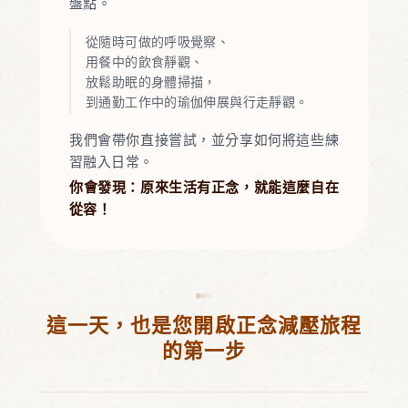
盤點。
從隨時可做的呼吸覺察、
用餐中的飲食靜觀、
放鬆助眠的身體掃描，
到通勤工作中的瑜伽伸展與行走靜觀。
我們會帶你直接嘗試，並分享如何將這些練
習融入日常。
你會發現：原來生活有正念，就能這麼自在
從容！
這一天，也是您開啟正念減壓旅程
的第一步