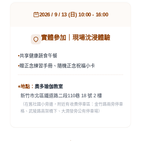
2026 / 9 / 13 (日) 10:00 - 16:00
實體參加｜現場沈浸體驗
•
共享健康蔬食午餐
•
贈正念練習手冊、隨機正念祝福小卡
※
地點：
奧多瑜伽教室
新竹市北區鐵道路二段110巷 18 號 2 樓
（在舊社國小旁邊，附近有收費停車區：金竹路兩旁停車
格、武陵路高架橋下、大潤發旁公有停車場）