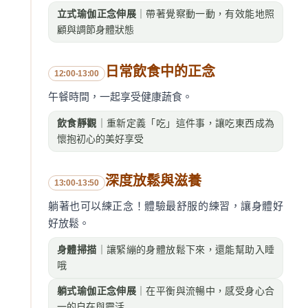
立式瑜伽正念伸展
｜帶著覺察動一動，有效能地照
顧與調節身體狀態
日常飲食中的正念
12:00-13:00
午餐時間，一起享受健康蔬食。
飲食靜觀
｜重新定義「吃」這件事，讓吃東西成為
懷抱初心的美好享受
深度放鬆與滋養
13:00-13:50
躺著也可以練正念！體驗最舒服的練習，讓身體好
好放鬆。
身體掃描
｜讓緊繃的身體放鬆下來，還能幫助入睡
哦
躺式瑜伽正念伸展
｜在平衡與流暢中，感受身心合
一的自在與靈活