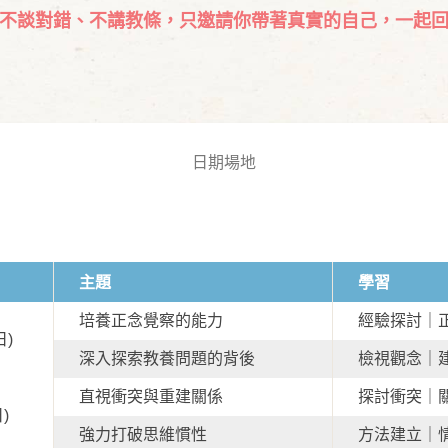
不談對錯、不講教條，只邀請你帶著真實的自己，一起
日期場地
主題
學習
培養正念覺察的能力
經驗探討｜
日)
深入探索教養問題的背後
檢視觀念｜
直視衝突與重建關係
探討衝突｜
日)
強力打破思維慣性
方法建立｜