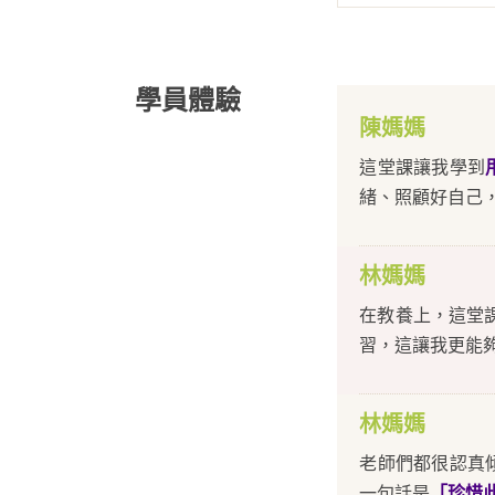
學員體驗
陳媽媽
這堂課讓我學到
緒、照顧好自己
林媽媽
在教養上，這堂
習，這讓我更能
林媽媽
老師們都很認真
一句話是
「珍惜