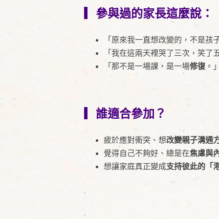
▎參與過的家長這麼說：
「原來我一直想改變的，不是孩
「我在這兩天裡哭了三次，笑了
「那不是一場課，是一場
修復
。
▎誰適合參加？
疲於應對衝突、想
改變親子溝通
覺得自己不夠好、總是在
焦慮與
想讓家庭真正變成
支持彼此的「