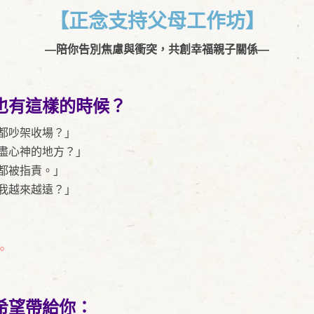
【正念支持父母工作坊】
—陪你告別焦慮與衝突，共創幸福親子關係—
也有這樣的時候？
都吵架收場？」
盡心神的地方？」
都被指責。」
我越來越遠？」
。
希望帶給你：