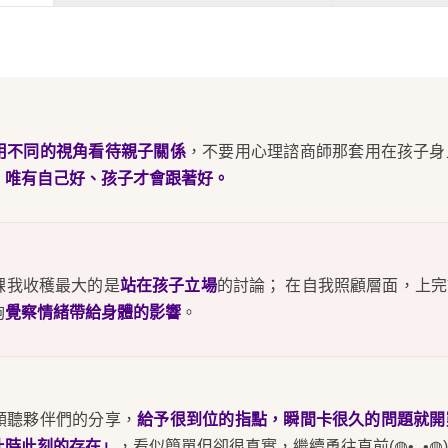
用不同的視角看待親子關係
，不要用心理諮商師那套用在孩子身
，
唯有自己好、孩子才會跟著好。
課我收穫最大的是
站在孩子立場
的討論； 在自我照顧層面，上
夠
覺察情緒帶給身體的影響
。
傾聽夥伴們的分享，
給予很到位的指點，瞬間卡很久的問題就開
此時此刻的存在」
，看似簡單但卻很真實，繼續勇往直前(⁠◍⁠•⁠ᴗ⁠•⁠◍⁠)