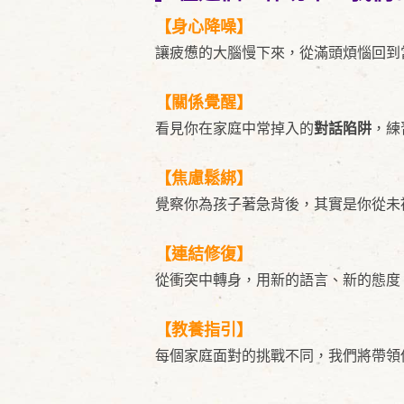
【身心降噪】
讓疲憊的大腦慢下來，從滿頭煩惱回到
【關係覺醒】
看見你在家庭中常掉入的
對話陷阱
，練
【焦慮鬆綁】
覺察你為孩子著急背後，其實是你從未
【連結修復】
從衝突中轉身，用新的語言、新的態度
【教養指引】
每個家庭面對的挑戰不同，我們將帶領