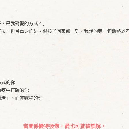
子，是我對
愛
的方式。」
五次，但最重要的是，跟孩子回家那一刻，我說的
第一句話
終於
」
方式
的你
內疚
中打轉的你
港灣」
、而非戰場的你
當關係變得疲憊，愛也可能被誤解。