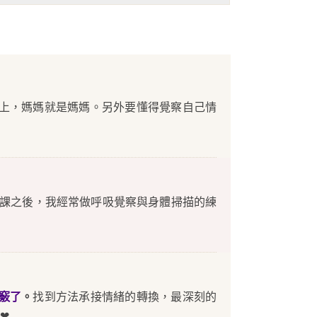
上，媽媽就是媽媽。另外要懂得覺察自己情
完課之後，我經常做呼吸覺察與身體掃描的練
竅了
。
找到方法承接情緒的轉換，最深刻的
⁠❤