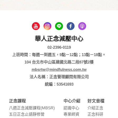
華人正念減壓中心
02-2396-0119
上班時間：每週一到週五，9點－12點；13點－18點。
104 台北市中山區建國北路二段87號2樓
mbsrtw@mindfulness.com.tw
法人名稱：正念管理顧問有限公司
統編：53541693
正念課程
中心介紹
好文音檔
八週正念減壓課程(MBSR)
認識中⼼
介紹正念
五⽇正念⽌語靜修營
專業師資
正念科研