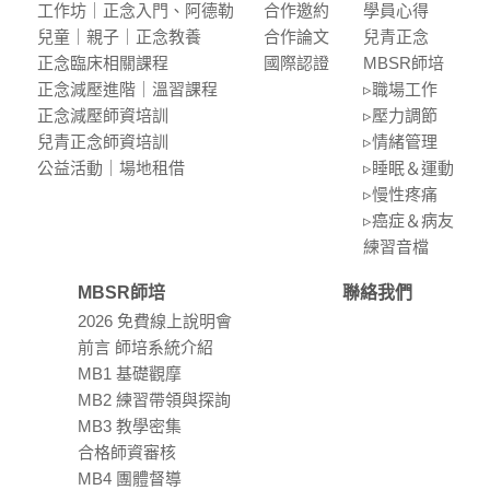
⼯作坊｜正念入門、阿德勒
合作邀約
學員⼼得
兒童｜親⼦｜正念教養
合作論⽂
兒青正念
正念臨床相關課程
國際認證
MBSR師培
正念減壓進階｜溫習課程
▹職場⼯作
正念減壓師資培訓
▹壓⼒調節
兒青正念師資培訓
▹情緒管理
公益活動｜場地租借
▹睡眠＆運動
▹慢性疼痛
▹癌症＆病友
練習⾳檔
MBSR師培
聯絡我們
2026 免費線上說明會
前言 師培系統介紹
MB1 基礎觀摩
MB2 練習帶領與探詢
MB3 教學密集
合格師資審核
MB4 團體督導