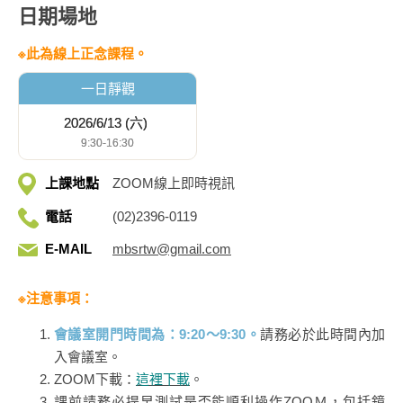
日期場地
※此為線上正念課程。
一日靜觀
2026/6/13 (六)
9:30-16:30
上課地點
ZOOM線上即時視訊
電話
(02)2396-0119
E-MAIL
mbsrtw@gmail.com
※注意事項：
會議室開門時間為：9:20～9:30。
請務必於此時間內加
入會議室。
ZOOM下載：
這裡下載
。
課前請務必提早測試是否能順利操作ZOOＭ，包括鏡