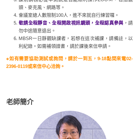
頭、麥克風、網路等。
會議室總人數限制100人，進不來就自行練習囉。
敬請全程靜音、全程開啟視訊鏡頭，全程認真參與
，請
勿中途隨意退出。
MBSR一日靜觀缺課者，若想在這次補課，請備註，以
利紀錄。如需補領證書，請於課後來信申請。
※如有需要協助測試或詢問，請於一到五，9-18點間來電02-
2396-0119或來信中心洽詢。
老師簡介