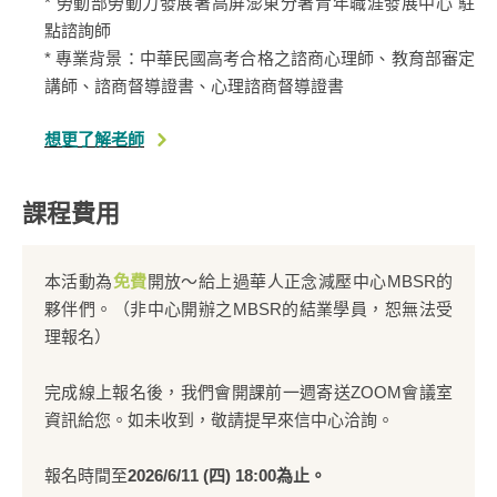
* 勞動部勞動力發展署高屏澎東分署青年職涯發展中心 駐
點諮詢師
* 專業背景：中華民國高考合格之諮商心理師、教育部審定
講師、諮商督導證書、心理諮商督導證書
想更了解老師
課程費用
本活動為
免費
開放～給上過華人正念減壓中心MBSR的
夥伴們。（非中心開辦之MBSR的結業學員，恕無法受
理報名）
完成線上報名後，我們會開課前一週寄送ZOOM會議室
資訊給您。如未收到，敬請提早來信中心洽詢。
報名時間至
2026/6/11 (四) 18:00為止。