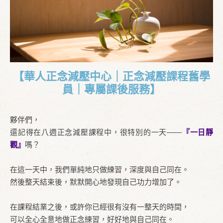
【華人正念減壓中心｜正念減壓課程舊學
員｜專屬課後服務】
夥伴們，
還記得在八週正念減壓課程中，很特別的一天——
『一日靜
觀』
嗎？
在這一天中，我們單純地只做練習，深度與自己同在。
然後整天結束後，默默開心地發現自己功力增加了。
在課程結業之後，或許你已經很有沒有一整天的時間，
可以全心全意地做正念練習，好好地與自己同在。