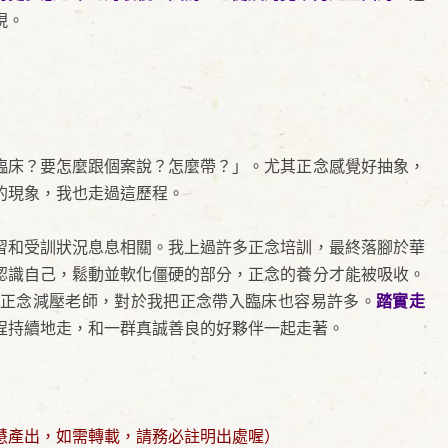
現。
臨床？要怎麼跟個案說？怎麼帶？」。尤其正念感覺好抽象，
的現象，我也走過這歷程。
習和受訓狀況息息相關。我上過許多正念培訓，最終落腳於華
認識自己，鬆動並軟化僵硬的部分，正念的養分才能被吸收。
正念減壓老師，對於我把正念帶入臨床也容易許多。
踏實走
程持續地走，和一群真誠善良的好夥伴一起走著。
慧產出，如需轉載，請務必註明出處喔）