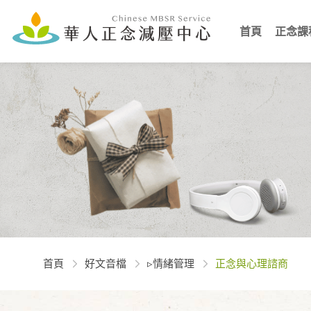
首頁
正念課
首頁
好文音檔
▹情緒管理
正念與心理諮商