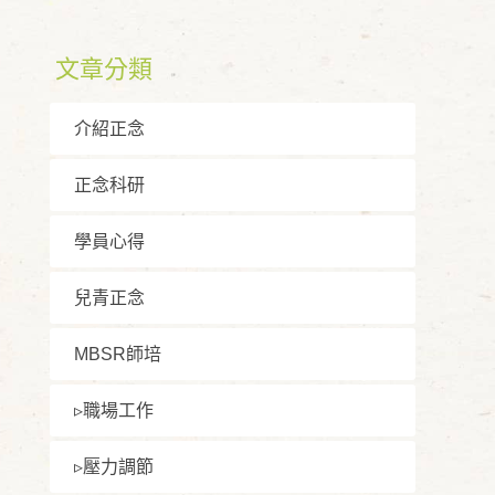
文章分類
介紹正念
正念科研
學員⼼得
兒青正念
MBSR師培
▹職場⼯作
▹壓⼒調節