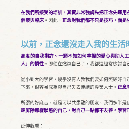
在我們所接受的培訓，其實非常強調先把正念先運用
個案與臨床
。因此，
正念對我們都不只是技巧，而是
以前，正念還沒走入我的生活
高度的自我期許、一顆不知如何拿捏的愛心與助人工
人」的慣性
。即便在燃燒自己了，我都還經常檢討自
從小到大的學習，幾乎沒有人教我們要如何照顧好自
下來，很容易成為與自己失去連結的專業人士。
正念
所謂的好麻吉，就是可以共患難的朋友。我們多半是
速屏除那樣狀態的自己，對自己一點都不友善。學習
延伸觀看：