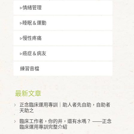
▹情緒管理
▹睡眠＆運動
▹慢性疼痛
▹癌症＆病友
練習⾳檔
最新文章
正念臨床運用專訓｜助人者先自助，自助者
天助之
臨床工作者，你的井，還有水嗎？ ——正念
臨床運用專訓完整介紹