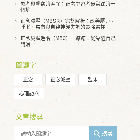
思考與覺察的差異：正念學習者最常踩的一
個坑
正念減壓（MBSR）完整解析：改善壓力、
睡眠、焦慮與自律神經失調的最強選擇
正念減壓進階（MB0）｜療癒：從靠近自己
開始
關鍵字
正念
正念減壓
臨床
心理諮商
文章搜尋
搜尋