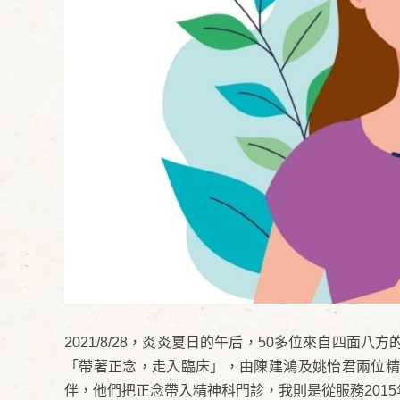
2021/8/28，炎炎夏日的午后，50多位來自四
「帶著正念，走入臨床」，由陳建鴻及姚怡君兩位精
伴，他們把正念帶入精神科門診，我則是從服務201