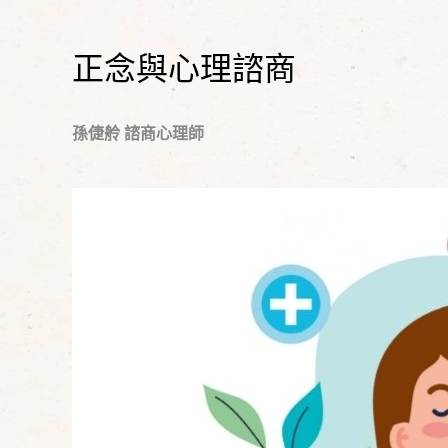
正念與心理諮商
孫倢舲 諮商心理師