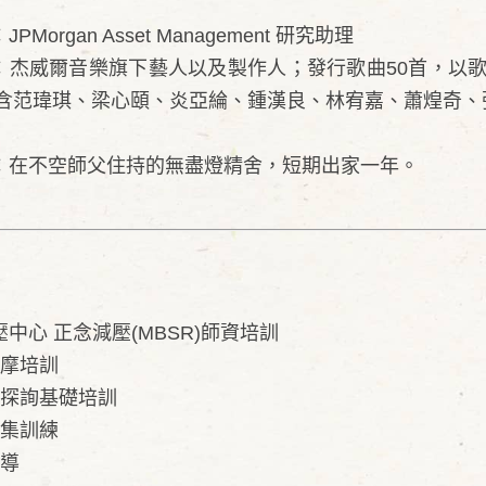
：JPMorgan Asset Management 研究助理
023：杰威爾音樂旗下藝人以及製作人；發行歌曲50首，以
含范瑋琪、梁心頤、炎亞綸、鍾漢良、林宥嘉、蕭煌奇、
026：在不空師父住持的無盡燈精舍，短期出家一年。
中心 正念減壓(MBSR)師資培訓
觀摩培訓
與探詢基礎培訓
密集訓練
督導