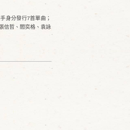
歌手身分發行7首單曲；
張信哲、閻奕格、袁詠