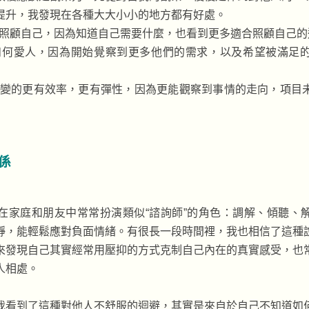
提升，我發現在各種大大小小的地方都有好處。
好地照顧自己，因為知道自己需要什麼，也看到更多適合照顧自己
懂得如何愛人，因為開始覺察到更多他們的需求，以及希望被滿足
做事情變的更有效率，更有彈性，因為更能觀察到事情的走向，項目
係
在家庭和朋友中常常扮演類似“諮詢師”的角色：調解、傾聽、
靜，能輕鬆應對負面情緒。有很長一段時間裡，我也相信了這種
來發現自己其實經常用壓抑的方式克制自己內在的真實感受，也
人相處。
我看到了這種對他人不舒服的迴避，其實是來自於自己不知道如