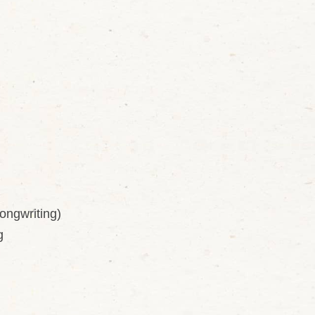
ngwriting)
g