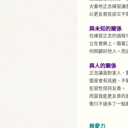
大量地正念練習讓
以更友善些卻又不
與未知的關係
在練習正念的過程
立在覺察上。隨著
何照顧好他人。而
與人的關係
正念讓我對家人、
還是會有逃避、不
些習性保持友善。
而當我能更友善的
像只不過多了一點
慈愛力