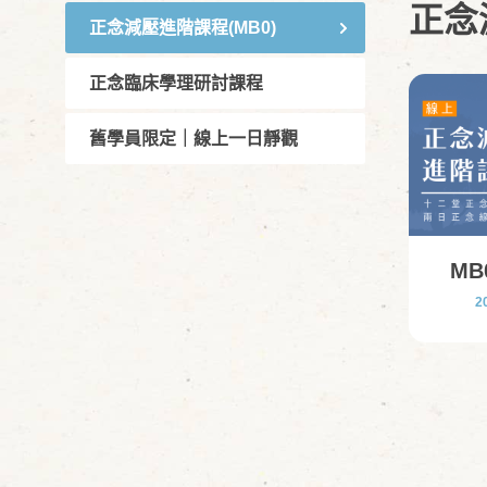
正念
正念減壓進階課程(MB0)
正念臨床學理研討課程
舊學員限定｜線上一日靜觀
M
2