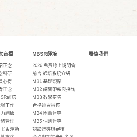
文音檔
MBSR師培
聯絡我們
紹正念
2026 免費線上說明會
念科研
前言 師培系統介紹
員⼼得
MB1 基礎觀摩
青正念
MB2 練習帶領與探詢
BSR師培
MB3 教學密集
職場⼯作
合格師資審核
壓⼒調節
MB4 團體督導
情緒管理
MB5 個別督導
睡眠＆運動
認證督導與審核
慢性疼痛
合格與認證老師名單