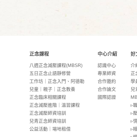
正念課程
中心介紹
好
八週正念減壓課程(MBSR)
認識中⼼
介
五⽇正念⽌語靜修營
專業師資
正
⼯作坊｜正念入門、阿德勒
合作邀約
學
兒童｜親⼦｜正念教養
合作論⽂
兒
正念臨床相關課程
國際認證
M
正念減壓進階｜溫習課程
▹
正念減壓師資培訓
▹
兒青正念師資培訓
▹
公益活動｜場地租借
▹
▹