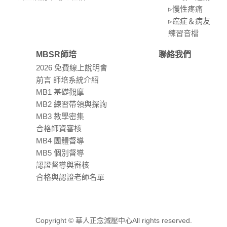
▹慢性疼痛
▹癌症＆病友
練習⾳檔
MBSR師培
聯絡我們
2026 免費線上說明會
前言 師培系統介紹
MB1 基礎觀摩
MB2 練習帶領與探詢
MB3 教學密集
合格師資審核
MB4 團體督導
MB5 個別督導
認證督導與審核
合格與認證老師名單
Copyright © 華人正念減壓中心All rights reserved.