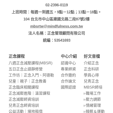
02-2396-0119
上班時間：每週一到週五，9點－12點；13點－18點。
104 台北市中山區建國北路二段87號2樓
mbsrtw@mindfulness.com.tw
法人名稱：正念管理顧問有限公司
統編：53541693
正念課程
中心介紹
好文音檔
八週正念減壓課程(MBSR)
認識中⼼
介紹正念
五⽇正念⽌語靜修營
專業師資
正念科研
⼯作坊｜正念入門、阿德勒
合作邀約
學員⼼得
兒童｜親⼦｜正念教養
合作論⽂
兒青正念
正念臨床相關課程
國際認證
MBSR師培
正念減壓進階｜溫習課程
▹職場⼯作
正念減壓師資培訓
▹壓⼒調節
兒青正念師資培訓
▹情緒管理
公益活動｜場地租借
▹睡眠＆運動