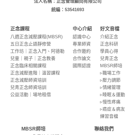
法人名稱：正念管理顧問有限公司
統編：53541693
正念課程
中心介紹
好文音檔
八週正念減壓課程(MBSR)
認識中⼼
介紹正念
五⽇正念⽌語靜修營
專業師資
正念科研
⼯作坊｜正念入門、阿德勒
合作邀約
學員⼼得
兒童｜親⼦｜正念教養
合作論⽂
兒青正念
正念臨床相關課程
國際認證
MBSR師培
正念減壓進階｜溫習課程
▹職場⼯作
正念減壓師資培訓
▹壓⼒調節
兒青正念師資培訓
▹情緒管理
公益活動｜場地租借
▹睡眠＆運動
▹慢性疼痛
▹癌症＆病友
練習⾳檔
MBSR師培
聯絡我們