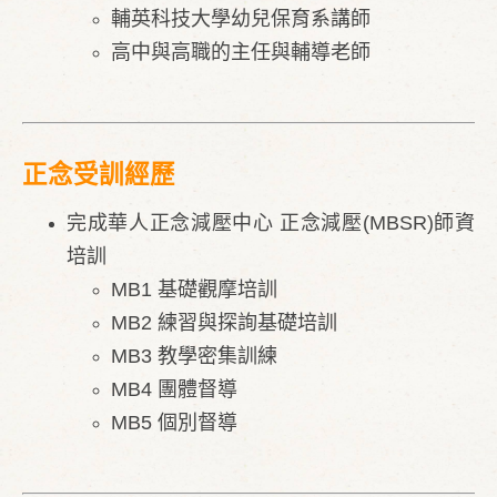
​輔英科技大學幼兒保育系講師
高中與高職的主任與輔導老師
正念受訓經歷
完成華人正念減壓中心 正念減壓(MBSR)師資
培訓
MB1 基礎觀摩培訓
MB2 練習與探詢基礎培訓
MB3 教學密集訓練
MB4 團體督導
MB5 個別督導