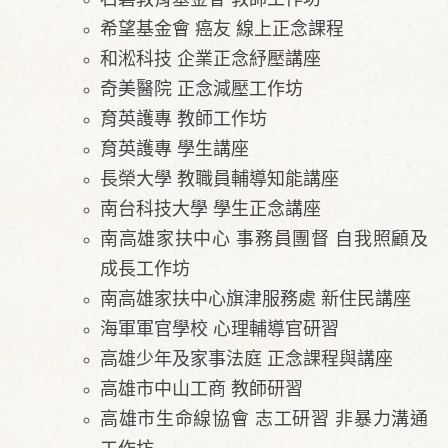
希望基金會 癌友 線上正念課程
和淞科技 企業正念紓壓講座
奇美醫院 正念減壓工作坊
育英護專 教師工作坊
育英護專 學生講座
長榮大學 教職員輔導知能講座
南台科技大學 學生正念講座
南高雄家扶中心 事務員團督 自我照顧及
成長工作坊
南高雄家扶中心旗津服務處 新住民講座
海軍軍官學校 心理輔導官研習
高雄少年及家事法庭 正念課程​與講座
高雄市中山工商 教師研習
高雄市生命線協會 志工研習 非暴力溝通