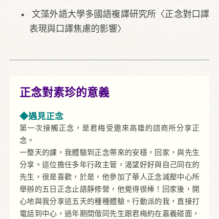
文藻外語大學多國語複譯研究所〈正念對口譯
表現與口譯焦慮的影響〉
正念對素珍的意義
◆遇見正念
第一次接觸正念，是君梅受邀來高雄的諮商所分享正
念。
一整天的課，我體驗到正念帶來的安穩，回家，與先生
分享。這位擔任多年行政主管，渴望好好與自己同在的
先生，很是喜歡，於是，他參加了華人正念減壓中心所
舉辦的五日正念止語靜修營，他覺得很棒！回家後，開
心地與我分享這五天的種種體驗。行動派的我，直接打
電話到中心，過年期間偕同先生跟君梅約在嘉義碰面，