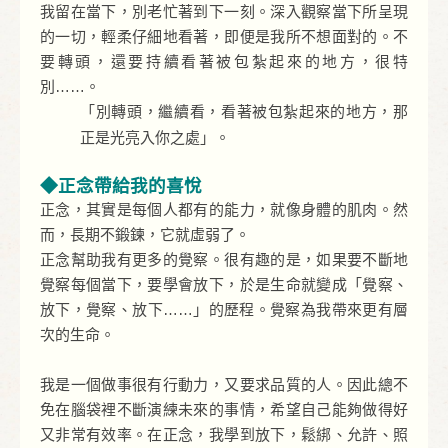
我留在當下，別老忙著到下一刻。深入觀察當下所呈現
的一切，輕柔仔細地看著，即便是我所不想面對的。不
要轉頭，還要持續看著被包紮起來的地方，很特
別
……
。
「別轉頭，繼續看，看著被包紮起來的地方，那
正是光亮入你之處」。
◆正念帶給我的喜悅
正念，其實是每個人都有的能力，就像身體的肌肉。然
而，長期不鍛鍊，它就虛弱了。
正念幫助我有更多的覺察。很有趣的是，如果要不斷地
覺察每個當下，要學會放下，於是生命就變成「覺察、
放下，覺察、放下…
…
」的歷程。覺察為我帶來更有層
次的生命。
我是一個做事很有行動力，又要求品質的人。因此總不
免在腦袋裡不斷演練未來的事情，希望自己能夠做得好
又非常有效率。在正念，我學到放下，鬆綁、允許、照