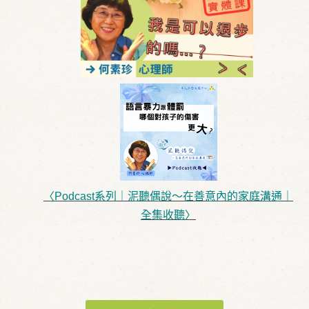
〈Podcast系列｜泥聽偶說～在善意內的家庭溝通｜
全集收聽〉