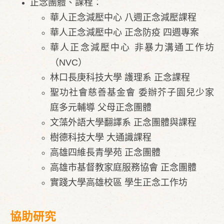
正念團體、課程：
華人正念減壓中心 八週正念減壓課程
華人正念減壓中心 正念防疫 四週專案
華人正念減壓中心 非暴力溝通工作坊
（NVC）
林口長庚科技大學 護理系 正念課程
聖功社會慈善基金會 委辦芥子園兒少家
庭多元輔導 父母正念團體
文藻外語大學翻譯系 正念團體與課程
樹德科技大學 大通識課程
高雄四維長青學苑 正念團體
高雄市基督教家庭服務協會 正念團體
實踐大學高雄校區 學生正念工作坊
協助研究