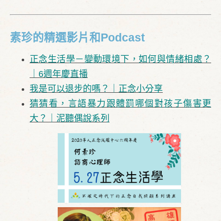
素珍的精選影片和Podcast
正念生活學－變動環境下，如何與情緒相處？
｜6週年慶直播
​我是可以退步的嗎？｜正念小分享
猜猜看，言語暴力跟體罰哪個對孩子傷害更
大？｜泥聽偶說系列