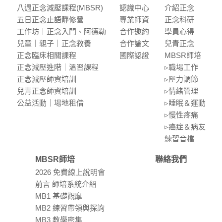
八週正念減壓課程(MBSR)
認識中⼼
介紹正念
五⽇正念⽌語靜修營
專業師資
正念科研
⼯作坊｜正念入門、阿德勒
合作邀約
學員⼼得
兒童｜親⼦｜正念教養
合作論⽂
兒青正念
正念臨床相關課程
國際認證
MBSR師培
正念減壓進階｜溫習課程
▹職場⼯作
正念減壓師資培訓
▹壓⼒調節
兒青正念師資培訓
▹情緒管理
公益活動｜場地租借
▹睡眠＆運動
▹慢性疼痛
▹癌症＆病友
練習⾳檔
MBSR師培
聯絡我們
2026 免費線上說明會
前言 師培系統介紹
MB1 基礎觀摩
MB2 練習帶領與探詢
MB3 教學密集