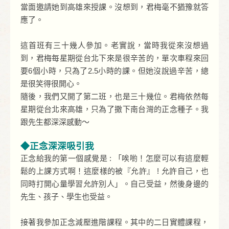
當面邀請她到高雄來授課。沒想到，君梅毫不猶豫就答
應了。
這首班有三十幾人參加。老實說，當時我從來沒想過
到，君梅每星期從台北下來是很辛苦的，單次車程來回
要6個小時，只為了2.5小時的課。但她沒說過辛苦，總
是很笑得很開心。
隨後，我們又開了第二班，也是三十幾位。君梅依然每
星期從台北來高雄，只為了撒下南台灣的正念種子。我
跟先生都深深感動～
◆正念深深吸引我
正念給我的第一個感覺是 : 「唉喲！怎麼可以有這麼輕
鬆的上課方式啊！這麼樣的被『允許』 ! 允許自己，也
同時打開心量學習允許別人」。自己受益，然後身邊的
先生、孩子、學生也受益。
接著我參加正念減壓進階課程。其中的二日實體課程，