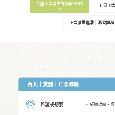
八週正念減壓課程(MBSR)
五⽇正
正念減壓進階｜溫習課程
台北｜實體｜正念減壓
希望或想要
紓壓放鬆、調