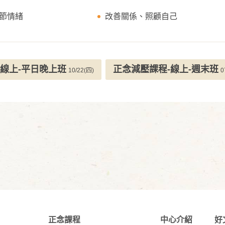
節情緒
改善關係、照顧自己
-線上-平日晚上班
正念減壓課程-線上-週末班
10/22(四)
0
正念課程
中心介紹
好