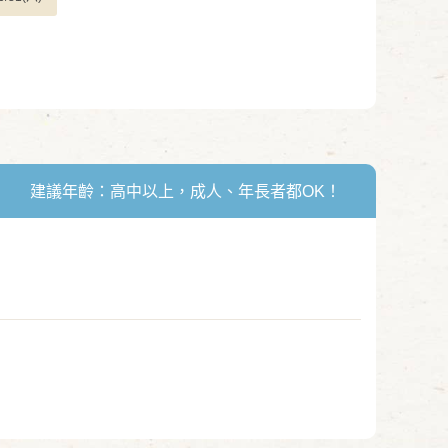
建議年齡：高中以上，成人、年長者都OK！