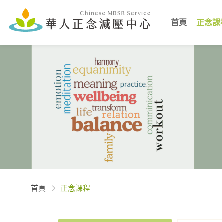
首頁
正念課
首頁
正念課程