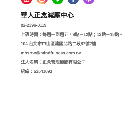
華人正念減壓中心
02-2396-0119
上班時間：每週一到週五，9點－12點；13點－18點。
104 台北市中山區建國北路二段87號2樓
mbsrtw@mindfulness.com.tw
法人名稱：正念管理顧問有限公司
統編：53541693