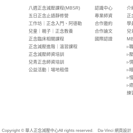
八週正念減壓課程(MBSR)
認識中⼼
介
五⽇正念⽌語靜修營
專業師資
正
⼯作坊｜正念入門、阿德勒
合作邀約
學
兒童｜親⼦｜正念教養
合作論⽂
兒
正念臨床相關課程
國際認證
M
正念減壓進階｜溫習課程
▹
正念減壓師資培訓
▹
兒青正念師資培訓
▹
公益活動｜場地租借
▹
▹
▹
練
Copyright © 華人正念減壓中心All rights reserved.
Da-Vinci
網頁設計