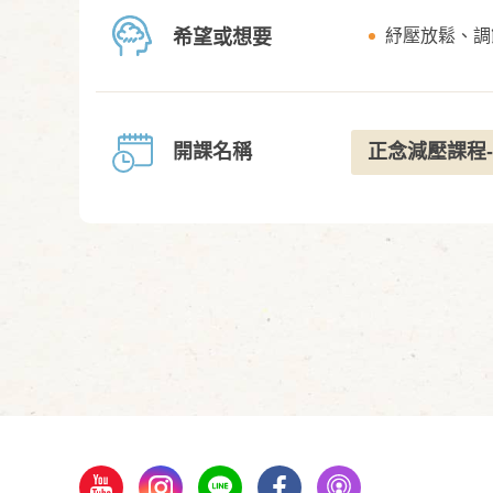
希望或想要
紓壓放鬆、調
開課名稱
正念減壓課程