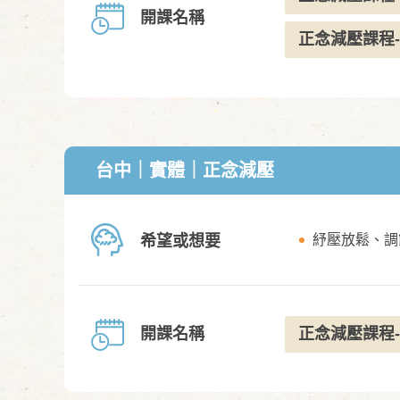
開課名稱
正念減壓課程-
台中｜實體｜正念減壓
希望或想要
紓壓放鬆、調
開課名稱
正念減壓課程-