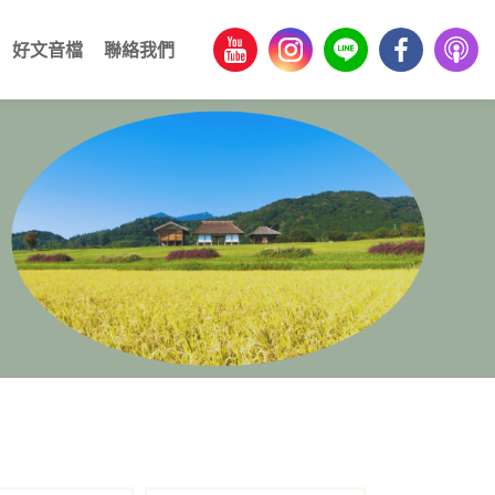
好文音檔
聯絡我們